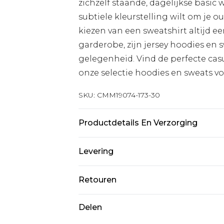
zichzelf staande, dagelijkse basic 
subtiele kleurstelling wilt om je o
kiezen van een sweatshirt altijd e
garderobe, zijn jersey hoodies en
gelegenheid. Vind de perfecte casu
onze selectie hoodies en sweats vo
SKU:
CMM19074-173-30
Productdetails En Verzorging
60% katoen, 40% polyester. Model i
Levering
Standaardlevering Nederland
Retouren
Tot 5 werkdagen
Is er iets niet helemaal in orde? U
Delen
Expressdienst Nederland
om iets terug te sturen.
2 werkdagen.