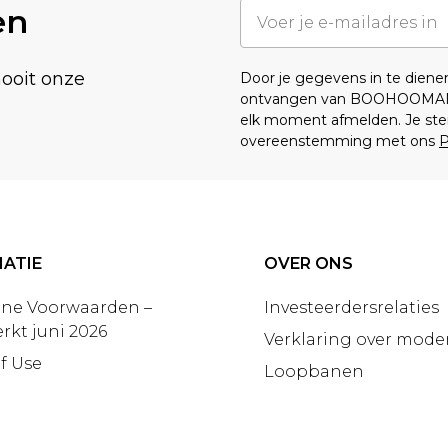
en
nooit onze
Door je gegevens in te dien
ontvangen van BOOHOOMA
elk moment afmelden. Je ste
overeenstemming met ons
P
ATIE
OVER ONS
ne Voorwaarden –
Investeerdersrelaties
rkt juni 2026
Verklaring over moder
f Use
Loopbanen