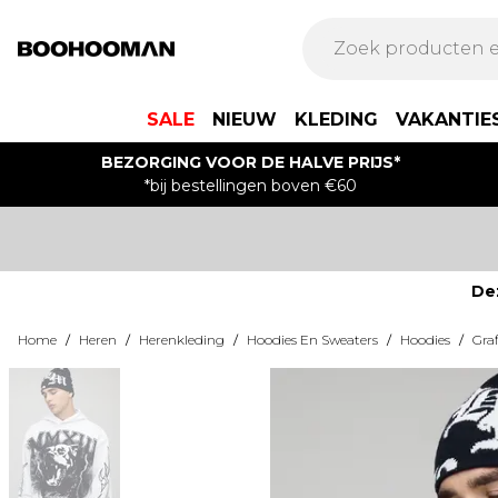
SALE
NIEUW
KLEDING
VAKANTIE
BEZORGING VOOR DE HALVE PRIJS*
*bij bestellingen boven €60
De
Home
/
Heren
/
Herenkleding
/
Hoodies En Sweaters
/
Hoodies
/
Gra