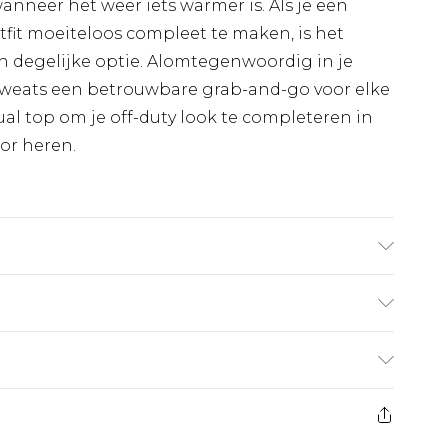
wanneer het weer iets warmer is. Als je een
utfit moeiteloos compleet te maken, is het
en degelijke optie. Alomtegenwoordig in je
 sweats een betrouwbare grab-and-go voor elke
al top om je off-duty look te completeren in
or heren.
s 6'1 en draagt UK maat M/32
€7.99
 heeft 21 dagen vanaf de dag dat u het ontvangt
€17.99