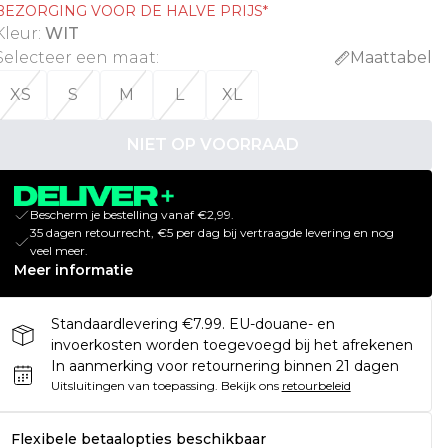
BEZORGING VOOR DE HALVE PRIJS*
Kleur
:
WIT
Selecteer een maat
:
Maattabel
XS
S
M
L
XL
NIET OP VOORRAAD
Bescherm je bestelling vanaf €2,99.
35 dagen retourrecht, €5 per dag bij vertraagde levering en nog
veel meer.
Meer informatie
Standaardlevering €7.99. EU-douane- en
invoerkosten worden toegevoegd bij het afrekenen
In aanmerking voor retournering binnen 21 dagen
Uitsluitingen van toepassing.
Bekijk ons
retourbeleid
Flexibele betaalopties beschikbaar