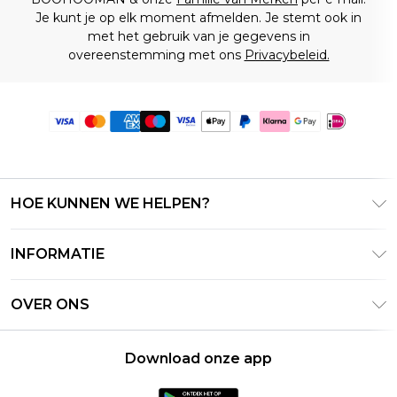
Je kunt je op elk moment afmelden. Je stemt ook in
met het gebruik van je gegevens in
overeenstemming met ons
Privacybeleid.
HOE KUNNEN WE HELPEN?
Klantenservice
INFORMATIE
Contact Opnemen
Algemene Voorwaarden – Bijgewerkt juni 2026
Retourneer uw bestelling
OVER ONS
Terms of Use
Bezorginformatie
Investeerdersrelaties
Klarna
Retourbeleid – Bijgewerkt mei 2026
Download onze app
Verklaring over moderne slavernij
PayPal
Maatgids