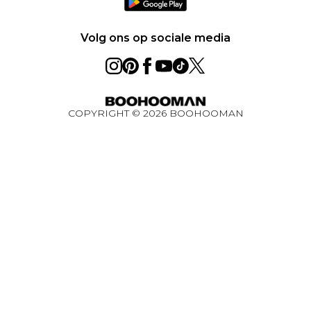
Loopbanen
Privacybeleid - Bijgewerkt juni 2026
Over cookies
Volg ons op sociale media
Studentenkorting
BOOHOOMAN App
Winactie Ultiem Techpakket Augustus 2026
COPYRIGHT ©
2026
BOOHOOMAN