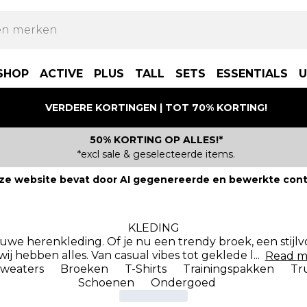
SHOP
ACTIVE
PLUS
TALL
SETS
ESSENTIALS
U
VERDERE KORTINGEN | TOT 70% KORTING!
50% KORTING OP ALLES!*
*excl sale & geselecteerde items.
ze website bevat door AI gegenereerde en bewerkte cont
KLEDING
euwe herenkleding. Of je nu een trendy broek, een stijlvo
wij hebben alles. Van casual vibes tot geklede l
...
Read
m
Sweaters
Broeken
T-Shirts
Trainingspakken
Tr
Schoenen
Ondergoed