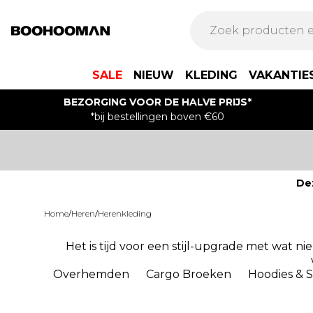
SALE
NIEUW
KLEDING
VAKANTIE
BEZORGING VOOR DE HALVE PRIJS*
*bij bestellingen boven €60
De
Home
/
Heren
/
Herenkleding
Het is tijd voor een stijl-upgrade met wat ni
Overhemden
Cargo Broeken
Hoodies & 