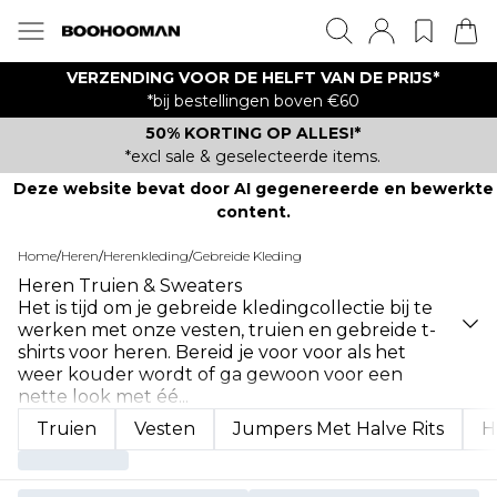
VERZENDING VOOR DE HELFT VAN DE PRIJS*
*bij bestellingen boven €60
50% KORTING OP ALLES!*
*excl sale & geselecteerde items.
Deze website bevat door AI gegenereerde en bewerkte
content.
Home
/
Heren
/
Herenkleding
/
Gebreide Kleding
Heren Truien & Sweaters
Het is tijd om je gebreide kledingcollectie bij te
werken met onze vesten, truien en gebreide t-
shirts voor heren. Bereid je voor voor als het
weer kouder wordt of ga gewoon voor een
nette look met éé
...
Truien
Vesten
Jumpers Met Halve Rits
H