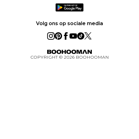
Maatgids
Loopbanen
Privacybeleid - Bijgewerkt juni 2026
Over cookies
Volg ons op sociale media
Studentenkorting
BOOHOOMAN App
Winactie Ultiem Techpakket Augustus 2026
COPYRIGHT ©
2026
BOOHOOMAN