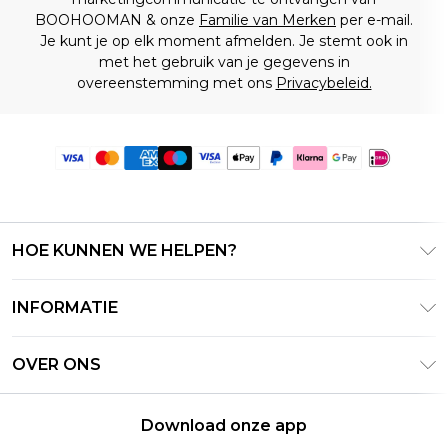
BOOHOOMAN & onze
Familie van Merken
per e-mail.
Je kunt je op elk moment afmelden. Je stemt ook in
met het gebruik van je gegevens in
overeenstemming met ons
Privacybeleid.
HOE KUNNEN WE HELPEN?
Klantenservice
INFORMATIE
Contact Opnemen
Algemene Voorwaarden – Bijgewerkt juni 2026
Retourneer uw bestelling
OVER ONS
Terms of Use
Bezorginformatie
Investeerdersrelaties
Klarna
Retourbeleid – Bijgewerkt mei 2026
Download onze app
Verklaring over moderne slavernij
PayPal