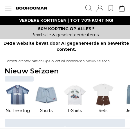
VERDERE KORTINGEN | TOT 70% KORTING!
50% KORTING OP ALLES!*
*excl sale & geselecteerde items.
Deze website bevat door AI gegenereerde en bewerkte
content.
Home
/
Heren
/
Winkelen Op Collectie
/
BoohooMan Nieuw Seizoen
Nieuw Seizoen
Nu Trending
Shorts
T-Shirts
Sets
J