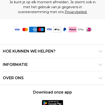
Je kunt je op elk moment afmelden. Je stemt ook in
met het gebruik van je gegevens in
overeenstemming met ons
Privacybeleid.
HOE KUNNEN WE HELPEN?
Klantenservice
INFORMATIE
Contact Opnemen
Algemene Voorwaarden – Bijgewerkt juni 2026
Retourneer uw bestelling
OVER ONS
Terms of Use
Bezorginformatie
Investeerdersrelaties
Klarna
Retourbeleid – Bijgewerkt mei 2026
Download onze app
Verklaring over moderne slavernij
PayPal
Maatgids
Loopbanen
Privacybeleid - Bijgewerkt juni 2026