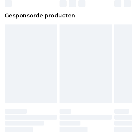
wettelijke rechten.
Klik
hier
om ons volledige retourbeleid te
Gesponsorde producten
bekijken.