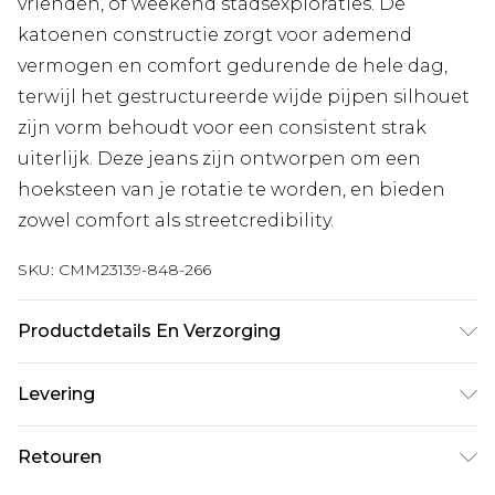
vrienden, of weekend stadsexploraties. De
katoenen constructie zorgt voor ademend
vermogen en comfort gedurende de hele dag,
terwijl het gestructureerde wijde pijpen silhouet
zijn vorm behoudt voor een consistent strak
uiterlijk. Deze jeans zijn ontworpen om een
hoeksteen van je rotatie te worden, en bieden
zowel comfort als streetcredibility.
SKU:
CMM23139-848-266
Productdetails En Verzorging
100% Katoen. Model is 1,85 m & draagt UK maat
Levering
M/32
Standaardlevering Nederland
€7.99
Retouren
Tot 5 werkdagen