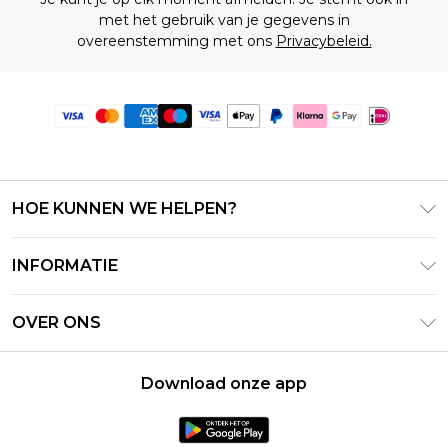
met het gebruik van je gegevens in
overeenstemming met ons
Privacybeleid.
HOE KUNNEN WE HELPEN?
Klantenservice
INFORMATIE
Contact Opnemen
Algemene Voorwaarden – Bijgewerkt juni 2026
Retourneer uw bestelling
OVER ONS
Terms of Use
Bezorginformatie
Investeerdersrelaties
Klarna
Retourbeleid – Bijgewerkt mei 2026
Download onze app
Verklaring over moderne slavernij
PayPal
Maatgids
Loopbanen
Privacybeleid - Bijgewerkt juni 2026