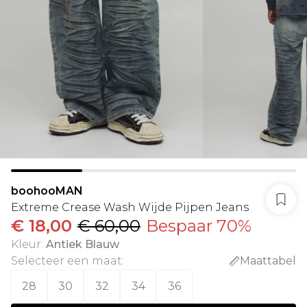
boohooMAN
Extreme Crease Wash Wijde Pijpen Jeans
€ 18,00
€ 60,00
Bespaar 70%
Kleur
:
Antiek Blauw
Selecteer een maat
:
Maattabel
28
30
32
34
36