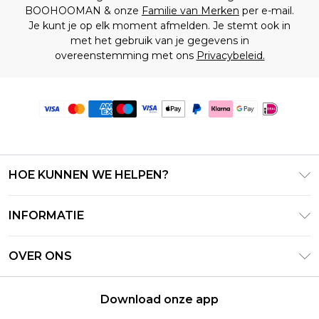
BOOHOOMAN & onze
Familie van Merken
per e-mail.
Je kunt je op elk moment afmelden. Je stemt ook in
met het gebruik van je gegevens in
overeenstemming met ons
Privacybeleid.
HOE KUNNEN WE HELPEN?
Klantenservice
INFORMATIE
Contact Opnemen
Algemene Voorwaarden – Bijgewerkt juni 2026
Retourneer uw bestelling
OVER ONS
Terms of Use
Bezorginformatie
Investeerdersrelaties
Klarna
Retourbeleid – Bijgewerkt mei 2026
Download onze app
Verklaring over moderne slavernij
PayPal