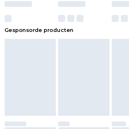
ongebruikt zijn en in de originele, ongeopende
verpakking zitten. Dit heeft geen invloed op uw
wettelijke rechten.
Klik
hier
om ons volledige retourbeleid te
Gesponsorde producten
bekijken.