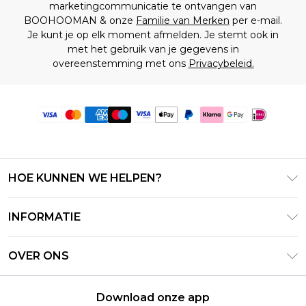
marketingcommunicatie te ontvangen van
BOOHOOMAN & onze
Familie van Merken
per e-mail.
Je kunt je op elk moment afmelden. Je stemt ook in
met het gebruik van je gegevens in
overeenstemming met ons
Privacybeleid.
HOE KUNNEN WE HELPEN?
Klantenservice
INFORMATIE
Contact Opnemen
Algemene Voorwaarden – Bijgewerkt juni 2026
Retourneer uw bestelling
OVER ONS
Terms of Use
Bezorginformatie
Investeerdersrelaties
Klarna
Retourbeleid – Bijgewerkt mei 2026
Download onze app