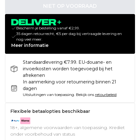
NIET OP VOORRAAD
Bescherm je bestelling vanaf €2,99.
35 dagen retourrecht, €5 per dag bij vertraagde levering en
nog veel meer.
Meer informatie
Standaardlevering €7.99. EU-douane- en
invoerkosten worden toegevoegd bij het
afrekenen
In aanmerking voor retournering binnen 21
dagen
Uitsluitingen van toepassing.
Bekijk ons
retourbeleid
Flexibele betaalopties beschikbaar
18+, algemene voorwaarden van toepassing. Krediet
onder voorbehoud van status