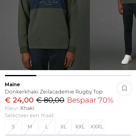
Maine
Donkerkhaki Zeilacademie Rugby Top
€ 24,00
€ 80,00
Bespaar 70%
Kleur
:
Khaki
Selecteer een maat
:
S
M
L
XL
XXL
XXXL