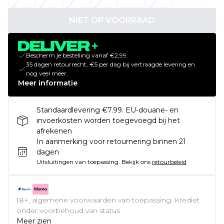
NIET OP VOORRAAD
Bescherm je bestelling vanaf €2,99.
35 dagen retourrecht, €5 per dag bij vertraagde levering en
nog veel meer.
Meer informatie
Standaardlevering €7.99. EU-douane- en
invoerkosten worden toegevoegd bij het
afrekenen
In aanmerking voor retournering binnen 21
dagen
Uitsluitingen van toepassing.
Bekijk ons
retourbeleid
18+, algemene voorwaarden van toepassing. Krediet
onder voorbehoud van status
Meer zien