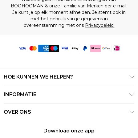
BOOHOOMAN & onze
Familie van Merken
per e-mail.
Je kunt je op elk moment afmelden. Je stemt ook in
met het gebruik van je gegevens in
overeenstemming met ons
Privacybeleid.
HOE KUNNEN WE HELPEN?
Klantenservice
INFORMATIE
Contact Opnemen
Algemene Voorwaarden – Bijgewerkt juni 2026
Retourneer uw bestelling
OVER ONS
Terms of Use
Bezorginformatie
Investeerdersrelaties
Klarna
Retourbeleid – Bijgewerkt mei 2026
Download onze app
Verklaring over moderne slavernij
PayPal