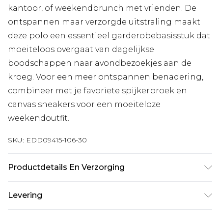
kantoor, of weekendbrunch met vrienden. De
ontspannen maar verzorgde uitstraling maakt
deze polo een essentieel garderobebasisstuk dat
moeiteloos overgaat van dagelijkse
boodschappen naar avondbezoekjes aan de
kroeg. Voor een meer ontspannen benadering,
combineer met je favoriete spijkerbroek en
canvas sneakers voor een moeiteloze
weekendoutfit.
SKU:
EDD09415-106-30
Productdetails En Verzorging
100% Katoen. Model draagt maat M.
Levering
Machinewasbaar.
Standaardlevering Nederland
€7.99