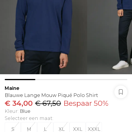
Maine
Blauwe Lange Mouw Piqué Polo Shirt
€ 34,00
€ 67,50
Bespaar 50%
Kleur
:
Blue
Selecteer een maat
:
S
M
L
XL
XXL
XXXL