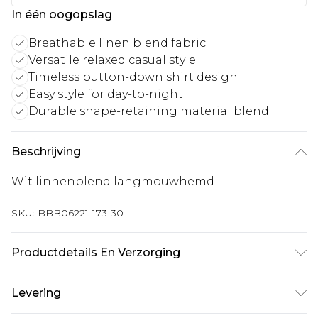
In één oogopslag
Breathable linen blend fabric
Versatile relaxed casual style
Timeless button-down shirt design
Easy style for day-to-night
Durable shape-retaining material blend
Beschrijving
Wit linnenblend langmouwhemd
SKU:
BBB06221-173-30
Productdetails En Verzorging
Samenstelling: 50% viscose, 40% katoen, 10%
Levering
linnen, machinewasbaar op 30 graden, model