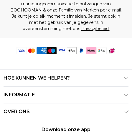
marketingcommunicatie te ontvangen van
BOOHOOMAN & onze
Familie van Merken
per e-mail.
Je kunt je op elk moment afmelden. Je stemt ook in
met het gebruik van je gegevens in
overeenstemming met ons
Privacybeleid.
HOE KUNNEN WE HELPEN?
Klantenservice
INFORMATIE
Contact Opnemen
Algemene Voorwaarden – Bijgewerkt juni 2026
Retourneer uw bestelling
OVER ONS
Terms of Use
Bezorginformatie
Investeerdersrelaties
Klarna
Retourbeleid – Bijgewerkt mei 2026
Download onze app