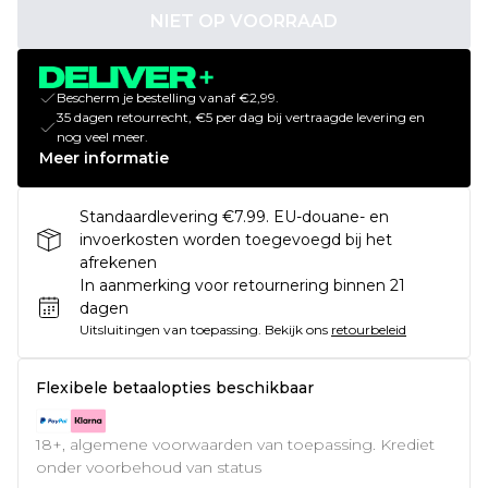
NIET OP VOORRAAD
Bescherm je bestelling vanaf €2,99.
35 dagen retourrecht, €5 per dag bij vertraagde levering en
nog veel meer.
Meer informatie
Standaardlevering €7.99. EU-douane- en
invoerkosten worden toegevoegd bij het
afrekenen
In aanmerking voor retournering binnen 21
dagen
Uitsluitingen van toepassing.
Bekijk ons
retourbeleid
Flexibele betaalopties beschikbaar
18+, algemene voorwaarden van toepassing. Krediet
onder voorbehoud van status