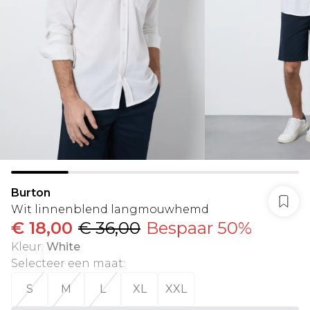
Burton
Wit linnenblend langmouwhemd
€ 18,00
€ 36,00
Bespaar 50%
Kleur
:
White
Selecteer een maat
:
S
M
L
XL
XXL