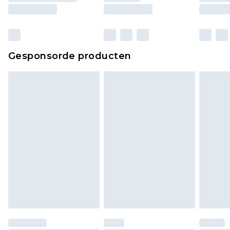
ongebruikt zijn en in de originele, ongeopende
verpakking zitten. Dit heeft geen invloed op uw
wettelijke rechten.
Klik
hier
om ons volledige retourbeleid te
Gesponsorde producten
bekijken.