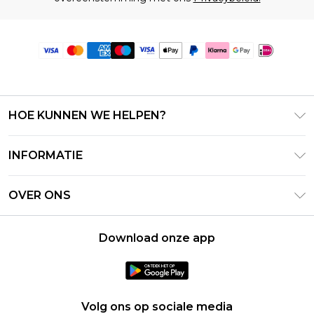
HOE KUNNEN WE HELPEN?
Klantenservice
INFORMATIE
Contact Opnemen
Algemene Voorwaarden – Bijgewerkt juni 2026
Retourneer uw bestelling
OVER ONS
Terms of Use
Bezorginformatie
Investeerdersrelaties
Klarna
Retourbeleid – Bijgewerkt mei 2026
Download onze app
Verklaring over moderne slavernij
PayPal
Maatgids
Loopbanen
Privacybeleid - Bijgewerkt juni 2026
Over cookies
Volg ons op sociale media