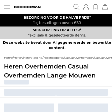
BEZORGING VOOR DE HALVE PRIJS*
*bij bestellingen boven €60
50% KORTING OP ALLES!*
*excl sale & geselecteerde items.
Deze website bevat door AI gegenereerde en bewerkte
content.
Home
/
Heren
/
Herenkleding
/
Herencolberts
/
Casual Overhemden
/
Casual Ove
Heren Overhemden Casual
Overhemden Lange Mouwen