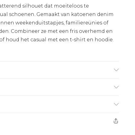
latterend silhouet dat moeiteloos te
asual schoenen. Gemaakt van katoenen denim
pannen weekenduitstapjes, familiereünies of
nden. Combineer ze met een fris overhemd en
 of houd het casual met een t-shirt en hoodie.
30 graden, model draagt maat 34
€7.99
 heeft 21 dagen vanaf de dag dat u het ontvangt
€17.99
es aanbieden voor modieuze gezichtsmaskers,