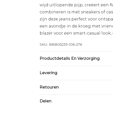
wijd uitlopende pijp, creëert een f
combineren is met sneakers of c
zijn deze jeans perfect voor onts
een avondje in de kroeg met vrie
blazer voor een smart-casual look,
SKU:
BBB05233-106-276
Productdetails En Verzorging
100% katoen, machinewasbaar op 
Levering
Standaardlevering Nederland
Retouren
Tot 5 werkdagen
Is er iets niet helemaal in orde? U
Delen
Expressdienst Nederland
om iets terug te sturen.
2 werkdagen.
Let op, we kunnen geen restituti