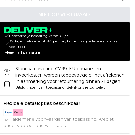
NIET OP VOORRAAD
Bescherm je bestelling vanaf €2,99.
35 dagen retourrecht, €5 per dag bij vertraagde levering en nog
veel meer.
Meer informatie
Standaardlevering €7.99. EU-douane- en
invoerkosten worden toegevoegd bij het afrekenen
In aanmerking voor retournering binnen 21 dagen
Uitsluitingen van toepassing.
Bekijk ons
retourbeleid
Flexibele betaalopties beschikbaar
18+, algemene voorwaarden van toepassing. Krediet
onder voorbehoud van status