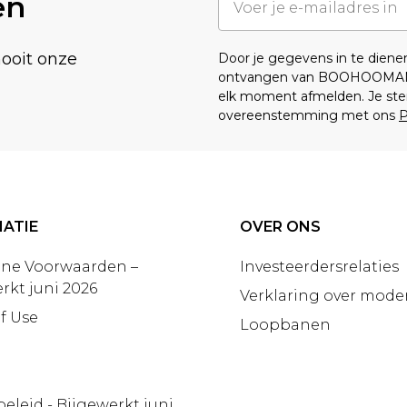
en
nooit onze
Door je gegevens in te dien
ontvangen van BOOHOOMA
elk moment afmelden. Je ste
overeenstemming met ons
P
ATIE
OVER ONS
ne Voorwaarden –
Investeerdersrelaties
rkt juni 2026
Verklaring over moder
f Use
Loopbanen
beleid - Bijgewerkt juni