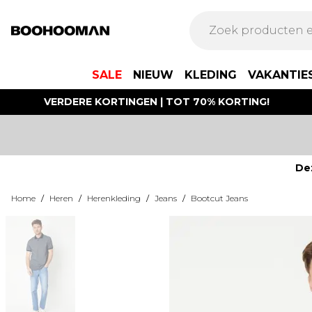
SALE
NIEUW
KLEDING
VAKANTIE
VERDERE KORTINGEN | TOT 70% KORTING!
De
Home
/
Heren
/
Herenkleding
/
Jeans
/
Bootcut Jeans