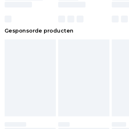
ongebruikt zijn en in de originele, ongeopende
verpakking zitten. Dit heeft geen invloed op uw
wettelijke rechten.
Klik
hier
om ons volledige retourbeleid te
Gesponsorde producten
bekijken.