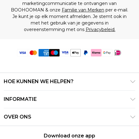
marketingcommunicatie te ontvangen van
BOOHOOMAN & onze
Familie van Merken
per e-mail.
Je kunt je op elk moment afmelden. Je stemt ook in
met het gebruik van je gegevens in
overeenstemming met ons
Privacybeleid.
HOE KUNNEN WE HELPEN?
Klantenservice
INFORMATIE
Contact Opnemen
Algemene Voorwaarden – Bijgewerkt juni 2026
Retourneer uw bestelling
OVER ONS
Terms of Use
Bezorginformatie
Investeerdersrelaties
Klarna
Retourbeleid – Bijgewerkt mei 2026
Download onze app