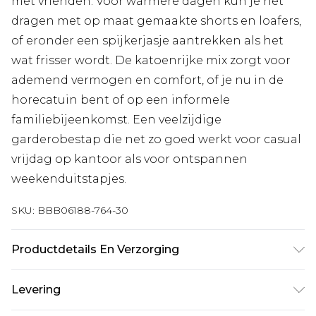
met vrienden. Voor warmere dagen kun je het
dragen met op maat gemaakte shorts en loafers,
of eronder een spijkerjasje aantrekken als het
wat frisser wordt. De katoenrijke mix zorgt voor
ademend vermogen en comfort, of je nu in de
horecatuin bent of op een informele
familiebijeenkomst. Een veelzijdige
garderobestap die net zo goed werkt voor casual
vrijdag op kantoor als voor ontspannen
weekenduitstapjes.
SKU:
BBB06188-764-30
Productdetails En Verzorging
Hoofdmateriaal: 80% katoen, 15% polyester, 5%
Levering
elastaan, Machinewasbaar op 30 graden, Model