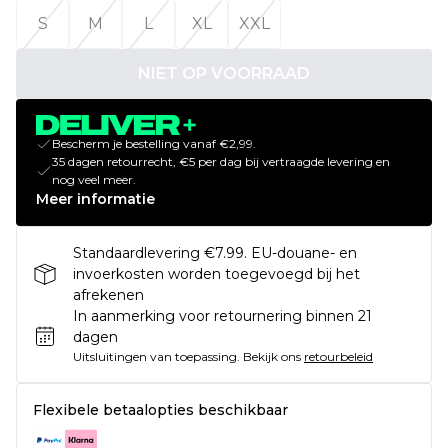
S
M
L
XL
XXL
NIET OP VOORRAAD
Bescherm je bestelling vanaf €2,99.
35 dagen retourrecht, €5 per dag bij vertraagde levering en
nog veel meer.
Meer informatie
Standaardlevering €7.99. EU-douane- en
invoerkosten worden toegevoegd bij het
afrekenen
In aanmerking voor retournering binnen 21
dagen
Uitsluitingen van toepassing.
Bekijk ons
retourbeleid
Flexibele betaalopties beschikbaar