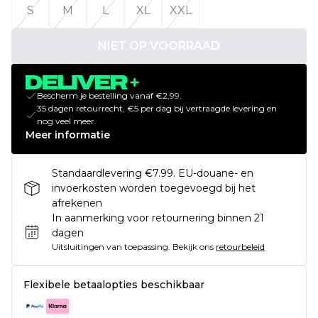
S
M
L
XL
XXL
NIET OP VOORRAAD
Bescherm je bestelling vanaf €2,99.
35 dagen retourrecht, €5 per dag bij vertraagde levering en
nog veel meer.
Meer informatie
Standaardlevering €7.99. EU-douane- en
invoerkosten worden toegevoegd bij het
afrekenen
In aanmerking voor retournering binnen 21
dagen
Uitsluitingen van toepassing.
Bekijk ons
retourbeleid
Flexibele betaalopties beschikbaar