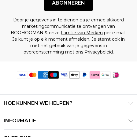
ABONNEREN
Door je gegevens in te dienen ga je ermee akkoord
marketingcommunicatie te ontvangen van
BOOHOOMAN & onze
Familie van Merken
per e-mail.
Je kunt je op elk moment afmelden. Je stemt ook in
met het gebruik van je gegevens in
overeenstemming met ons
Privacybeleid.
HOE KUNNEN WE HELPEN?
Klantenservice
INFORMATIE
Contact Opnemen
Algemene Voorwaarden – Bijgewerkt juni 2026
Retourneer uw bestelling