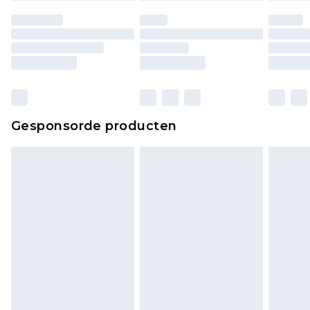
Huishoudelijke artikelen, zoals beddengoed,
matrassen, toppers en kussens, moeten
ongebruikt zijn en in de originele, ongeopende
verpakking zitten. Dit heeft geen invloed op uw
wettelijke rechten.
Klik
hier
om ons volledige retourbeleid te
Gesponsorde producten
bekijken.