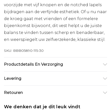
voorzijde met vijf knopen en de notched lapels
bijdragen aan de verfijnde esthetiek. Of u nu naar
de kroeg gaat met vrienden of een formelere
bijeenkomst bijwoont, dit vest helpt u de juiste
balans te vinden tussen scherp en benaderbaar,
en weerspiegelt uw zelfverzekerde, klassieke stijl.
SKU:
BBB05890-115-30
Productdetails En Verzorging
Main: Polyester, Viscose, Elastaan, Alleen
Levering
chemisch reinigen, Model draagt maat 40R jas,
34R broek, maat M vest, ongeveer lengte 6ft-6ft1.5
Standaardlevering Nederland
€7.99
Retouren
Tot 5 werkdagen
Is er iets niet helemaal in orde? U heeft 21 dagen
Expressdienst Nederland
€17.99
We denken dat je dit leuk vindt
vanaf de dag dat u het ontvangt om iets terug te