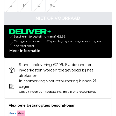
S
M
L
XL
NIET OP VOORRAAD
Bescherm je bestelling vanaf €2,99.
35 dagen retourrecht, €5 per dag bij vertraagde levering en
nog veel meer.
Meer informatie
Standaardlevering €7.99. EU-douane- en
invoerkosten worden toegevoegd bij het
afrekenen
In aanmerking voor retournering binnen 21
dagen
Uitsluitingen van toepassing.
Bekijk ons
retourbeleid
Flexibele betaalopties beschikbaar