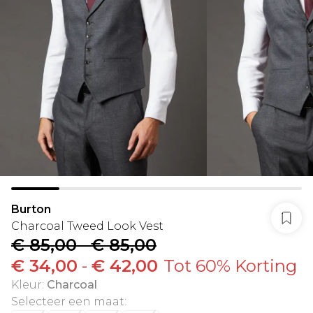
Burton
Charcoal Tweed Look Vest
€ 85,00
-
€ 85,00
€ 34,00
-
€ 42,00
Tot 60% Korting
Kleur
:
Charcoal
Selecteer een maat
: