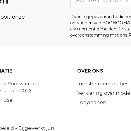
en
nooit onze
Door je gegevens in te dien
ontvangen van BOOHOOMA
elk moment afmelden. Je ste
overeenstemming met ons
P
ATIE
OVER ONS
ne Voorwaarden –
Investeerdersrelaties
rkt juni 2026
Verklaring over moder
f Use
Loopbanen
beleid - Bijgewerkt juni