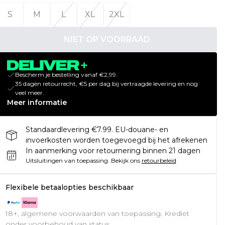
S
M
L
XL
2XL
NIET OP VOORRAAD
Bescherm je bestelling vanaf €2,99.
35 dagen retourrecht, €5 per dag bij vertraagde levering en nog
veel meer.
Meer informatie
Standaardlevering €7.99. EU-douane- en
invoerkosten worden toegevoegd bij het afrekenen
In aanmerking voor retournering binnen 21 dagen
Uitsluitingen van toepassing.
Bekijk ons
retourbeleid
Flexibele betaalopties beschikbaar
18+, algemene voorwaarden van toepassing. Krediet
onder voorbehoud van status