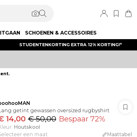
ITGAAN
SCHOENEN & ACCESSOIRES
STUDENTENKORTING EXTRA 12% KORTING!*
ent.
boohooMAN
Lang getint gewassen oversized rugbyshirt
€ 14,00
€ 50,00
Bespaar 72%
Kleur
:
Houtskool
Selecteer een maat
:
Maattabel