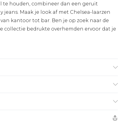
pel te houden, combineer dan een geruit
 jeans. Maak je look af met Chelsea-laarzen
, van kantoor tot bar. Ben je op zoek naar de
ze collectie bedrukte overhemden ervoor dat je
t UK maat L/34
€7.99
 heeft 21 dagen vanaf de dag dat u het ontvangt
€17.99
es aanbieden voor modieuze gezichtsmaskers,