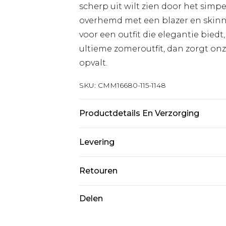
scherp uit wilt zien door het sim
overhemd met een blazer en skinny
voor een outfit die elegantie biedt
ultieme zomeroutfit, dan zorgt on
opvalt.
SKU:
CMM16680-115-1148
Productdetails En Verzorging
100% katoen. Model is 6'4 en draag
Levering
Standaardlevering Nederland
Retouren
Tot 5 werkdagen
Is er iets niet helemaal in orde? U
Delen
Expressdienst Nederland
om iets terug te sturen.
2 werkdagen.
Let op, we kunnen geen restituti