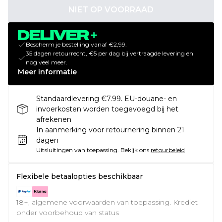
NIET OP VOORRAAD
Bescherm je bestelling vanaf €2,99.
35 dagen retourrecht, €5 per dag bij vertraagde levering en
nog veel meer.
Meer informatie
Standaardlevering €7.99. EU-douane- en
invoerkosten worden toegevoegd bij het
afrekenen
In aanmerking voor retournering binnen 21
dagen
Uitsluitingen van toepassing.
Bekijk ons
retourbeleid
Flexibele betaalopties beschikbaar
18+, algemene voorwaarden van toepassing. Krediet
onder voorbehoud van status