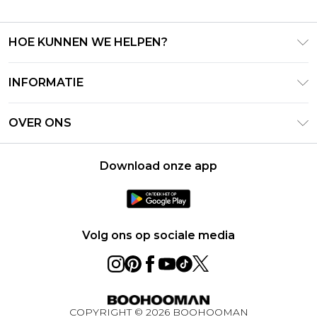
HOE KUNNEN WE HELPEN?
Klantenservice
INFORMATIE
Contact Opnemen
Algemene Voorwaarden – Bijgewerkt juni 2026
Retourneer uw bestelling
OVER ONS
Terms of Use
Bezorginformatie
Investeerdersrelaties
Klarna
Retourbeleid – Bijgewerkt mei 2026
Download onze app
Verklaring over moderne slavernij
PayPal
Maatgids
Loopbanen
Privacybeleid - Bijgewerkt juni 2026
Over cookies
Volg ons op sociale media
Studentenkorting
BOOHOOMAN App
Winactie Ultiem Techpakket Augustus 2026
COPYRIGHT ©
2026
BOOHOOMAN