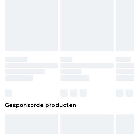
lingerie als de hygiënezegel niet op zijn plaats zit
of is verbroken.
Schoenen en/of kledingstukken moeten
ongedragen en ongewassen zijn met de
originele labels eraan bevestigd. Schoenen
moeten ook binnenshuis worden gepast.
Huishoudelijke artikelen, zoals beddengoed,
matrassen, toppers en kussens, moeten
ongebruikt zijn en in de originele, ongeopende
verpakking zitten. Dit heeft geen invloed op uw
wettelijke rechten.
Klik
hier
om ons volledige retourbeleid te
Gesponsorde producten
bekijken.