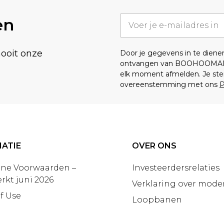
en
nooit onze
Door je gegevens in te dien
ontvangen van BOOHOOMA
elk moment afmelden. Je ste
overeenstemming met ons
P
ATIE
OVER ONS
ne Voorwaarden –
Investeerdersrelaties
rkt juni 2026
Verklaring over moder
f Use
Loopbanen