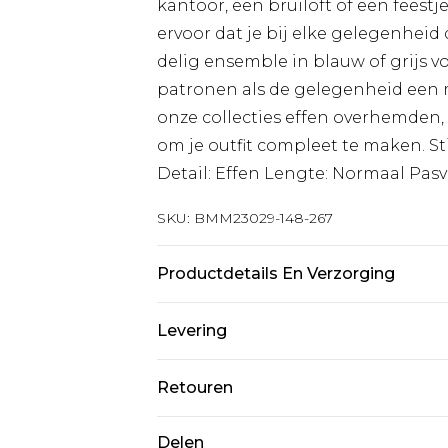
kantoor, een bruiloft of een feestj
ervoor dat je bij elke gelegenheid 
delig ensemble in blauw of grijs voor
patronen als de gelegenheid een me
onze collecties effen overhemden,
om je outfit compleet te maken. Sti
Detail: Effen Lengte: Normaal Pas
SKU:
BMM23029-148-267
Productdetails En Verzorging
74% Polyester, 24% Viscose, 2% Ela
Levering
Standaardlevering Nederland
Retouren
Tot 5 werkdagen
Is er iets niet helemaal in orde? U
Delen
Expressdienst Nederland