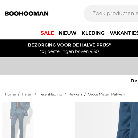
SALE
NIEUW
KLEDING
VAKANTIE
BEZORGING VOOR DE HALVE PRIJS*
*bij bestellingen boven €60
De
Home
/
Heren
/
Herenkleding
/
Pakken
/
Grote Maten Pakken