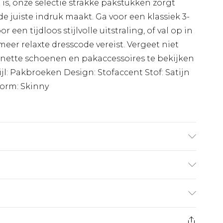
e is, onze selectie strakke pakstukken zorgt
de juiste indruk maakt. Ga voor een klassiek 3-
 een tijdloos stijlvolle uitstraling, of val op in
er relaxte dresscode vereist. Vergeet niet
 nette schoenen en pakaccessoires te bekijken
jl: Pakbroeken Design: Stofaccent Stof: Satijn
vorm: Skinny
staan. Model is 6'4 en draagt maat W34.
€7.99
 heeft 21 dagen vanaf de dag dat u het ontvangt
€17.99