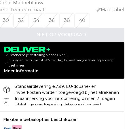
Kleur
:
Marineblauw
Selecteer een maat
:
Maattabel
30
32
34
36
38
40
NIET OP VOORRAAD
Bescherm je bestelling vanaf €2,99.
35 dagen retourrecht, €5 per dag bij vertraagde levering en nog
veel meer.
Meer informatie
Standaardlevering €7.99. EU-douane- en
invoerkosten worden toegevoegd bij het afrekenen
In aanmerking voor retournering binnen 21 dagen
Uitsluitingen van toepassing.
Bekijk ons
retourbeleid
Flexibele betaalopties beschikbaar