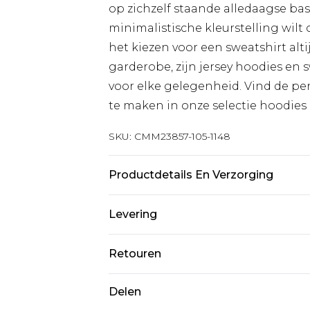
op zichzelf staande alledaagse ba
minimalistische kleurstelling wilt
het kiezen voor een sweatshirt alti
garderobe, zijn jersey hoodies en
voor elke gelegenheid. Vind de per
te maken in onze selectie hoodies 
SKU:
CMM23857-105-1148
Productdetails En Verzorging
60% katoen, 40% polyester. Het mod
Levering
Standaardlevering Nederland
Retouren
Tot 5 werkdagen
Is er iets niet helemaal in orde? U
Delen
Expressdienst Nederland
om iets terug te sturen.
2 werkdagen.