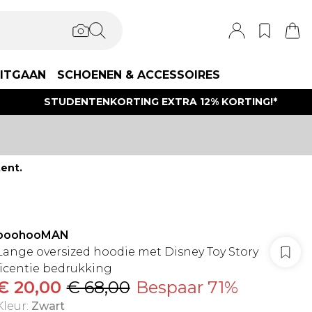
ITGAAN
SCHOENEN & ACCESSOIRES
STUDENTENKORTING EXTRA 12% KORTING!*
ent.
boohooMAN
Lange oversized hoodie met Disney Toy Story
licentie bedrukking
€ 20,00
€ 68,00
Bespaar 71%
Kleur
:
Zwart