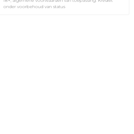
18+, algemene voorwaarden van toepassing. Krediet
onder voorbehoud van status