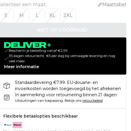
Selecteer een maat
:
Maattabel
S
M
L
XL
2XL
NIET OP VOORRAAD
Bescherm je bestelling vanaf €2,99.
35 dagen retourrecht, €5 per dag bij vertraagde levering en nog
veel meer.
Meer informatie
Standaardlevering €7.99. EU-douane- en
invoerkosten worden toegevoegd bij het afrekenen
In aanmerking voor retournering binnen 21 dagen
Uitsluitingen van toepassing.
Bekijk ons
retourbeleid
Flexibele betaalopties beschikbaar