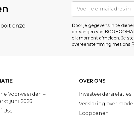
en
nooit onze
Door je gegevens in te dien
ontvangen van BOOHOOMA
elk moment afmelden. Je ste
overeenstemming met ons
P
ATIE
OVER ONS
ne Voorwaarden –
Investeerdersrelaties
rkt juni 2026
Verklaring over moder
f Use
Loopbanen