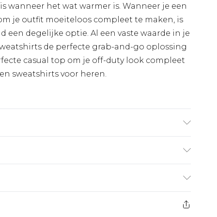
sis wanneer het wat warmer is. Wanneer je een
 om je outfit moeiteloos compleet te maken, is
jd een degelijke optie. Al een vaste waarde in je
 sweatshirts de perfecte grab-and-go oplossing
fecte casual top om je off-duty look compleet
en sweatshirts voor heren.
el is 6'4 en draagt UK-maat L/34.
€7.99
 heeft 21 dagen vanaf de dag dat u het ontvangt
€17.99