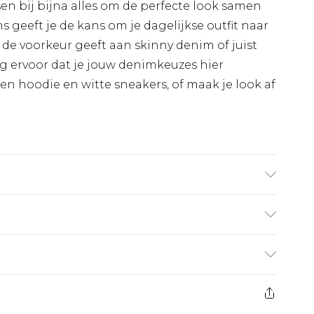
n bij bijna alles om de perfecte look samen
ns geeft je de kans om je dagelijkse outfit naar
u de voorkeur geeft aan skinny denim of juist
rg ervoor dat je jouw denimkeuzes hier
n hoodie en witte sneakers, of maak je look af
draagt UK maat M/32
€7.99
 heeft 21 dagen vanaf de dag dat u het ontvangt
€17.99