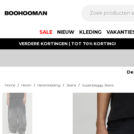
SALE
NIEUW
KLEDING
VAKANTIE
VERDERE KORTINGEN | TOT 70% KORTING!
De
Home
/
Heren
/
Herenkleding
/
Jeans
/
Superbaggy Jeans