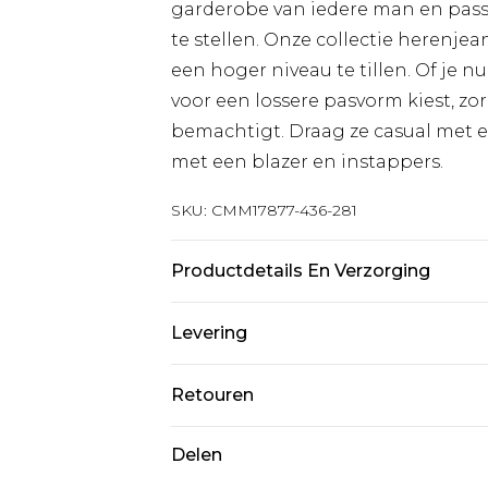
garderobe van iedere man en passe
te stellen. Onze collectie herenjea
een hoger niveau te tillen. Of je n
voor een lossere pasvorm kiest, zo
bemachtigt. Draag ze casual met ee
met een blazer en instappers.
SKU:
CMM17877-436-281
Productdetails En Verzorging
100% katoen. Het model is 6'1 en 
Levering
Standaardlevering Nederland
Retouren
Tot 5 werkdagen
Is er iets niet helemaal in orde? U
Delen
Expressdienst Nederland
om iets terug te sturen.
2 werkdagen.