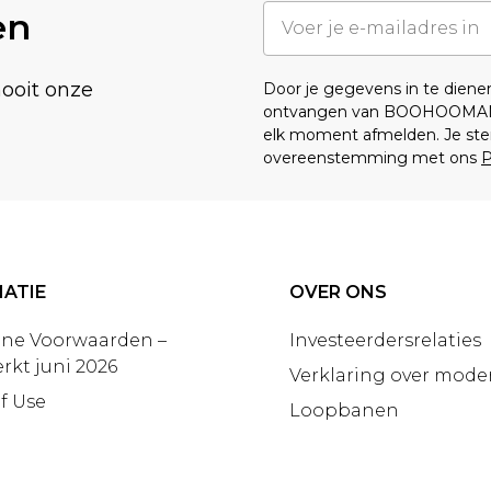
en
nooit onze
Door je gegevens in te dien
ontvangen van BOOHOOMA
elk moment afmelden. Je ste
overeenstemming met ons
P
ATIE
OVER ONS
ne Voorwaarden –
Investeerdersrelaties
rkt juni 2026
Verklaring over moder
f Use
Loopbanen