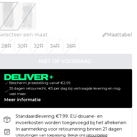
Selecteer een maat
:
Maattabel
28R
30R
32R
34R
36R
NIET OP VOORRAAD
Bescherm je bestelling vanaf €2,99.
35 dagen retourrecht, €5 per dag bij vertraagde levering en nog
veel meer.
Meer informatie
Standaardlevering €7.99. EU-douane- en
invoerkosten worden toegevoegd bij het afrekenen
In aanmerking voor retournering binnen 21 dagen
Uitsluitingen van toepassing.
Bekijk ons
retourbeleid