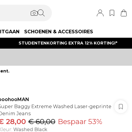
ITGAAN
SCHOENEN & ACCESSOIRES
STUDENTENKORTING EXTRA 12% KORTING!*
ent.
boohooMAN
Super Baggy Extreme Washed Laser-geprinte
Denim Jeans
€ 28,00
€ 60,00
Bespaar 53%
Kleur
:
Washed Black