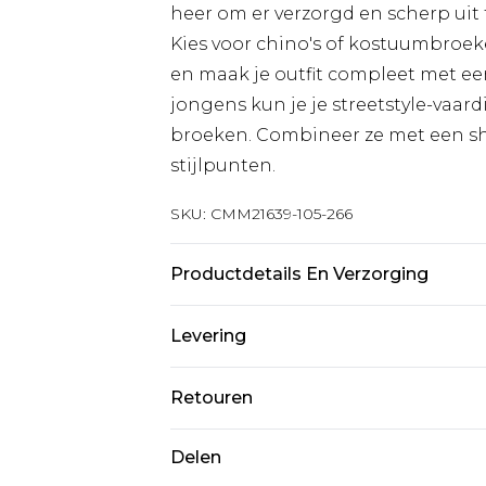
heer om er verzorgd en scherp uit 
Kies voor chino's of kostuumbroe
en maak je outfit compleet met e
jongens kun je je streetstyle-vaar
broeken. Combineer ze met een shi
stijlpunten.
SKU:
CMM21639-105-266
Productdetails En Verzorging
98% Katoen, 2% Elastaan. Model is
Levering
Standaardlevering Nederland
Retouren
Tot 5 werkdagen
Is er iets niet helemaal in orde? U
Delen
Expressdienst Nederland
om iets terug te sturen.
2 werkdagen.