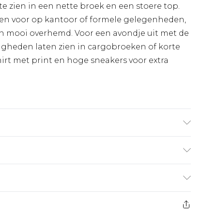
te zien in een nette broek en een stoere top.
ken voor op kantoor of formele gelegenheden,
en mooi overhemd. Voor een avondje uit met de
digheden laten zien in cargobroeken of korte
rt met print en hoge sneakers voor extra
 1,85m & draagt UK maat M/32
€7.99
 heeft 21 dagen vanaf de dag dat u het ontvangt
€17.99