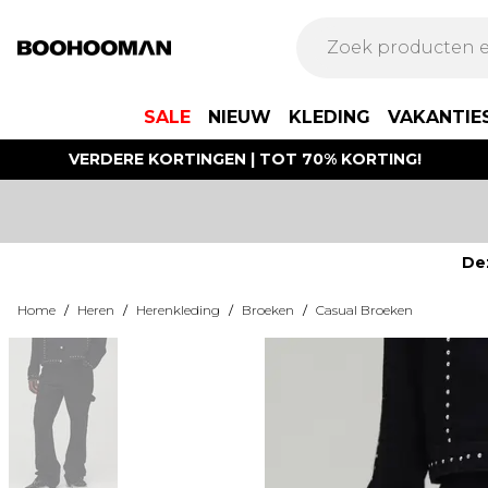
SALE
NIEUW
KLEDING
VAKANTIE
VERDERE KORTINGEN | TOT 70% KORTING!
De
Home
/
Heren
/
Herenkleding
/
Broeken
/
Casual Broeken