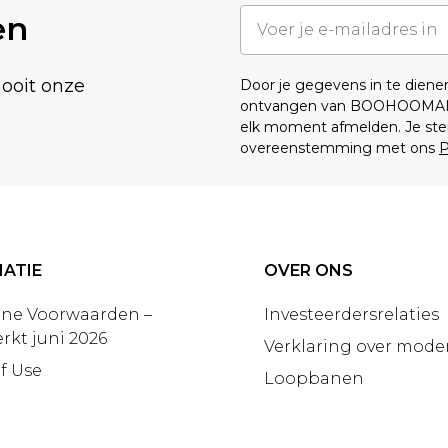
en
nooit onze
Door je gegevens in te dien
ontvangen van BOOHOOMA
elk moment afmelden. Je ste
overeenstemming met ons
P
ATIE
OVER ONS
ne Voorwaarden –
Investeerdersrelaties
rkt juni 2026
Verklaring over moder
f Use
Loopbanen