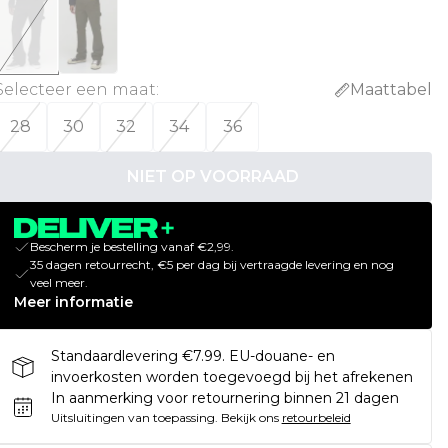
Selecteer een maat
:
Maattabel
28
30
32
34
36
NIET OP VOORRAAD
Bescherm je bestelling vanaf €2,99.
35 dagen retourrecht, €5 per dag bij vertraagde levering en nog
veel meer.
Meer informatie
Standaardlevering €7.99. EU-douane- en
invoerkosten worden toegevoegd bij het afrekenen
In aanmerking voor retournering binnen 21 dagen
Uitsluitingen van toepassing.
Bekijk ons
retourbeleid