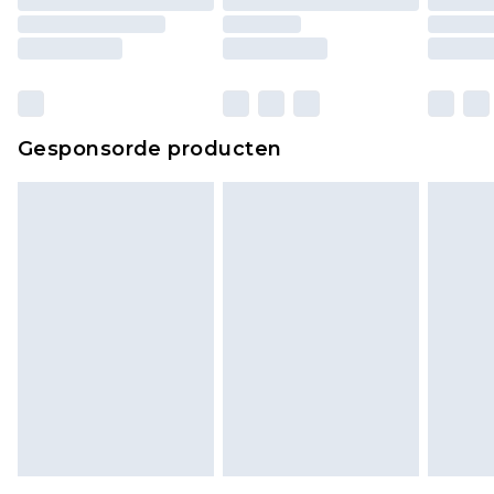
matrassen, toppers en kussens, moeten
ongebruikt zijn en in de originele, ongeopende
verpakking zitten. Dit heeft geen invloed op uw
wettelijke rechten.
Klik
hier
om ons volledige retourbeleid te
Gesponsorde producten
bekijken.