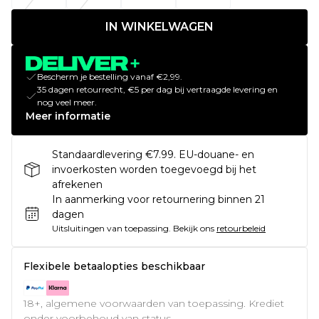
IN WINKELWAGEN
Bescherm je bestelling vanaf €2,99.
35 dagen retourrecht, €5 per dag bij vertraagde levering en
nog veel meer.
Meer informatie
Standaardlevering €7.99. EU-douane- en
invoerkosten worden toegevoegd bij het
afrekenen
In aanmerking voor retournering binnen 21
dagen
Uitsluitingen van toepassing.
Bekijk ons
retourbeleid
Flexibele betaalopties beschikbaar
18+, algemene voorwaarden van toepassing. Krediet
onder voorbehoud van status