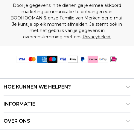
Door je gegevens in te dienen ga je ermee akkoord
marketingcommunicatie te ontvangen van
BOOHOOMAN & onze
Familie van Merken
per e-mail.
Je kunt je op elk moment afmelden. Je stemt ook in
met het gebruik van je gegevens in
overeenstemming met ons
Privacybeleid.
HOE KUNNEN WE HELPEN?
Klantenservice
INFORMATIE
Contact Opnemen
Algemene Voorwaarden – Bijgewerkt juni 2026
Retourneer uw bestelling
OVER ONS
Terms of Use
Bezorginformatie