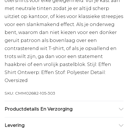
overshirts voor elke gelegenheid. Vul je kast aan
met neutrale tinten zodat je er altijd scherp
uitziet op kantoor, of kies voor klassieke streepjes
voor een slankmakend effect. Als je onderweg
bent, waarom dan niet kiezen voor een donker
geruit patroon als bovenlaag over een
contrasterend wit T-shirt, of als je opvallend en
trots wilt zijn, ga dan voor een statement
haakbrei of een vrolijk pastelblok. Stijl: Effen
Shirt Ontwerp: Effen Stof: Polyester Detail:
Oversized
SKU:
CMM02682-105-303
Productdetails En Verzorging
100% PU. Model is 6'1 en draagt UK-maat 3XL/42.
Levering