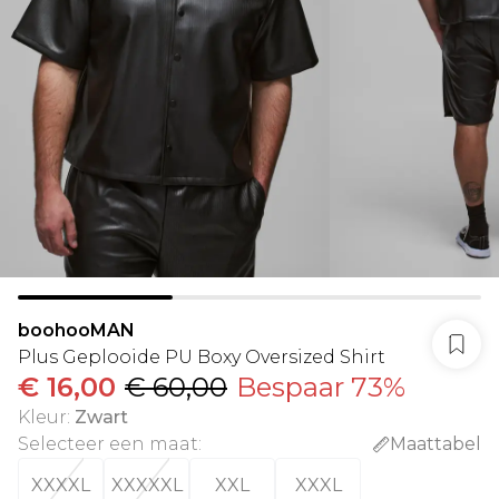
boohooMAN
Plus Geplooide PU Boxy Oversized Shirt
€ 16,00
€ 60,00
Bespaar 73%
Kleur
:
Zwart
Selecteer een maat
:
Maattabel
XXXXL
XXXXXL
XXL
XXXL