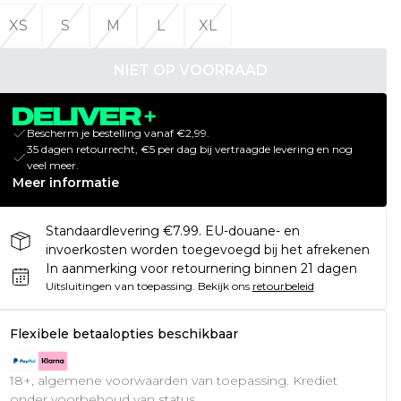
XS
S
M
L
XL
NIET OP VOORRAAD
Bescherm je bestelling vanaf €2,99.
35 dagen retourrecht, €5 per dag bij vertraagde levering en nog
veel meer.
Meer informatie
Standaardlevering €7.99. EU-douane- en
invoerkosten worden toegevoegd bij het afrekenen
In aanmerking voor retournering binnen 21 dagen
Uitsluitingen van toepassing.
Bekijk ons
retourbeleid
Flexibele betaalopties beschikbaar
18+, algemene voorwaarden van toepassing. Krediet
onder voorbehoud van status