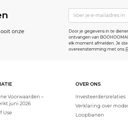
en
nooit onze
Door je gegevens in te dien
ontvangen van BOOHOOMA
elk moment afmelden. Je ste
overeenstemming met ons
P
ATIE
OVER ONS
ne Voorwaarden –
Investeerdersrelaties
rkt juni 2026
Verklaring over moder
f Use
Loopbanen