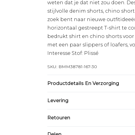
weten dat je dat niet zou doen. Des
stijlvolle denim shorts, chino short
zoek bent naar nieuwe outfitidee
horizontaal gestreept T-shirt te c
bedrukt shirt en chino shorts voo
met een paar slippers of loafers, voo
Interesse Stof: Plissé
SKU:
BMM38781-167-30
Productdetails En Verzorging
100% Katoen. Model is 6'1 en draa
Levering
Standaardlevering Nederland
Retouren
Tot 5 werkdagen
Is er iets niet helemaal in orde? U
Delen
Expressdienst Nederland