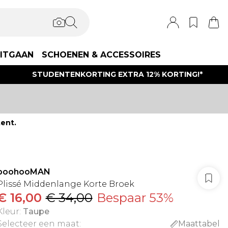
ITGAAN
SCHOENEN & ACCESSOIRES
STUDENTENKORTING EXTRA 12% KORTING!*
ent.
boohooMAN
Plissé Middenlange Korte Broek
€ 16,00
€ 34,00
Bespaar 53%
Kleur
:
Taupe
Selecteer een maat
:
Maattabel