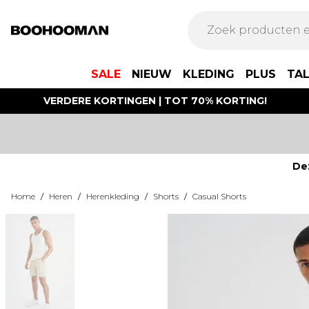
SALE
NIEUW
KLEDING
PLUS
TA
VERDERE KORTINGEN | TOT 70% KORTING!
De
Home
/
Heren
/
Herenkleding
/
Shorts
/
Casual Shorts