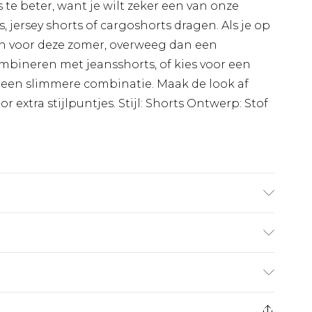
 te beter, want je wilt zeker een van onze
s, jersey shorts of cargoshorts dragen. Als je op
ën voor deze zomer, overweeg dan een
ombineren met jeansshorts, of kies voor een
r een slimmere combinatie. Maak de look af
r extra stijlpuntjes. Stijl: Shorts Ontwerp: Stof
gt UK maat M/32
€7.99
 heeft 21 dagen vanaf de dag dat u het ontvangt
€17.99