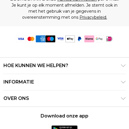
Je kunt je op elk moment afmelden. Je stemt ook in
met het gebruik van je gegevens in
overeenstemming met ons
Privacybeleid.
HOE KUNNEN WE HELPEN?
Klantenservice
INFORMATIE
Contact Opnemen
Algemene Voorwaarden – Bijgewerkt juni 2026
Retourneer uw bestelling
OVER ONS
Terms of Use
Bezorginformatie
Investeerdersrelaties
Klarna
Retourbeleid – Bijgewerkt mei 2026
Download onze app
Verklaring over moderne slavernij
PayPal
Maatgids