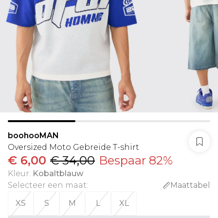
boohooMAN
Oversized Moto Gebreide T-shirt
€ 6,00
€ 34,00
Bespaar 82%
Kleur
:
Kobaltblauw
Selecteer een maat
:
Maattabel
XS
S
M
L
XL