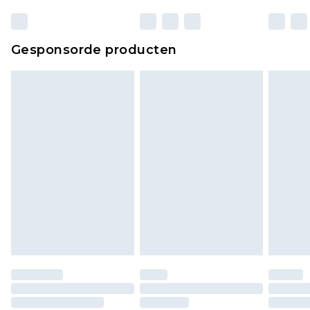
wettelijke rechten.
Klik
hier
om ons volledige retourbeleid te
Gesponsorde producten
bekijken.