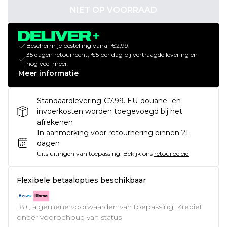
NIET OP VOORRAAD
Bescherm je bestelling vanaf €2,99.
35 dagen retourrecht, €5 per dag bij vertraagde levering en
nog veel meer.
Meer informatie
Standaardlevering €7.99. EU-douane- en
invoerkosten worden toegevoegd bij het
afrekenen
In aanmerking voor retournering binnen 21
dagen
Uitsluitingen van toepassing.
Bekijk ons
retourbeleid
Flexibele betaalopties beschikbaar
18+, algemene voorwaarden van toepassing. Krediet
onder voorbehoud van status