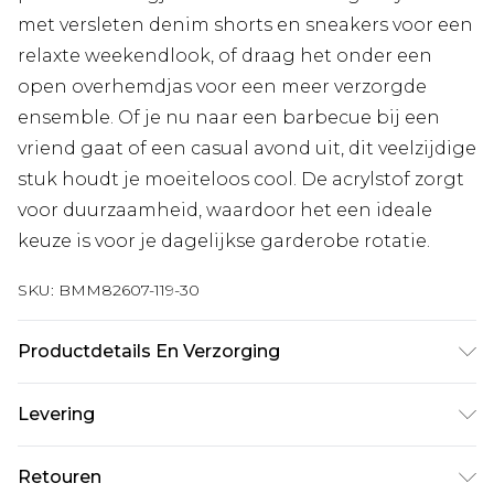
met versleten denim shorts en sneakers voor een
relaxte weekendlook, of draag het onder een
open overhemdjas voor een meer verzorgde
ensemble. Of je nu naar een barbecue bij een
vriend gaat of een casual avond uit, dit veelzijdige
stuk houdt je moeiteloos cool. De acrylstof zorgt
voor duurzaamheid, waardoor het een ideale
keuze is voor je dagelijkse garderobe rotatie.
SKU:
BMM82607-119-30
Productdetails En Verzorging
100% Acryl. Model is 6'1 & draagt UK maat M/32
Levering
Standaardlevering Nederland
€7.99
Retouren
Tot 5 werkdagen