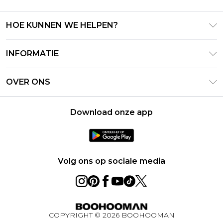
HOE KUNNEN WE HELPEN?
Klantenservice
INFORMATIE
Contact Opnemen
Algemene Voorwaarden – Bijgewerkt juni 2026
Retourneer uw bestelling
OVER ONS
Terms of Use
Bezorginformatie
Investeerdersrelaties
Klarna
Retourbeleid – Bijgewerkt mei 2026
Download onze app
Verklaring over moderne slavernij
PayPal
Maatgids
Loopbanen
Privacybeleid - Bijgewerkt juni 2026
Over cookies
Volg ons op sociale media
Studentenkorting
BOOHOOMAN App
Winactie Ultiem Techpakket Augustus 2026
COPYRIGHT ©
2026
BOOHOOMAN