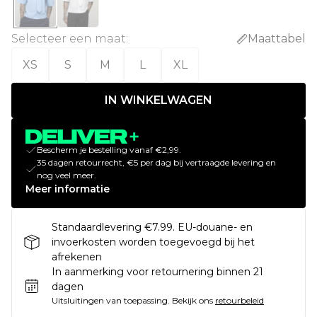
Selecteer een maat
:
Maattabel
XS
S
M
L
XL
IN WINKELWAGEN
Bescherm je bestelling vanaf €2,99.
35 dagen retourrecht, €5 per dag bij vertraagde levering en
nog veel meer.
Meer informatie
Standaardlevering €7.99. EU-douane- en
invoerkosten worden toegevoegd bij het
afrekenen
In aanmerking voor retournering binnen 21
dagen
Uitsluitingen van toepassing.
Bekijk ons
retourbeleid