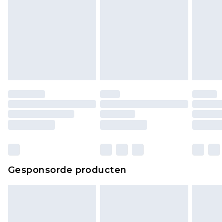
lingerie als de hygiënezegel niet op zijn plaats zit
of is verbroken.
Schoenen en/of kledingstukken moeten
ongedragen en ongewassen zijn met de
originele labels eraan bevestigd. Schoenen
moeten ook binnenshuis worden gepast.
Huishoudelijke artikelen, zoals beddengoed,
matrassen, toppers en kussens, moeten
ongebruikt zijn en in de originele, ongeopende
verpakking zitten. Dit heeft geen invloed op uw
wettelijke rechten.
Klik
hier
om ons volledige retourbeleid te
Gesponsorde producten
bekijken.