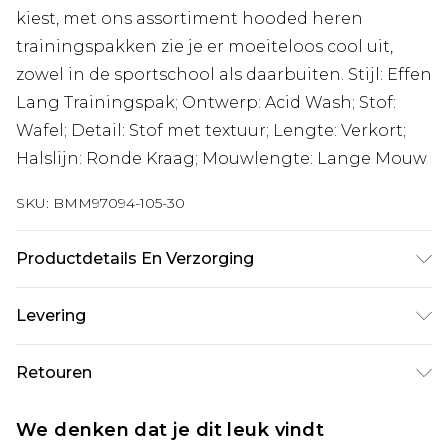
kiest, met ons assortiment hooded heren
trainingspakken zie je er moeiteloos cool uit,
zowel in de sportschool als daarbuiten. Stijl: Effen
Lang Trainingspak; Ontwerp: Acid Wash; Stof:
Wafel; Detail: Stof met textuur; Lengte: Verkort;
Halslijn: Ronde Kraag; Mouwlengte: Lange Mouw
SKU:
BMM97094-105-30
Productdetails En Verzorging
100% Katoen. Model is 6'1 en draagt UK maat M/32
Levering
Standaardlevering Nederland
€7.99
Retouren
Tot 5 werkdagen
Is er iets niet helemaal in orde? U heeft 21 dagen
Expressdienst Nederland
€17.99
We denken dat je dit leuk vindt
vanaf de dag dat u het ontvangt om iets terug te