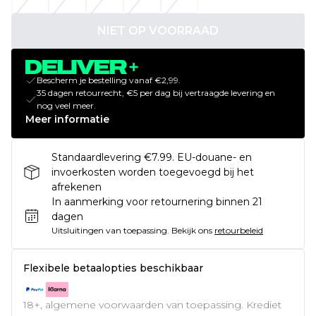
NIET OP VOORRAAD
Bescherm je bestelling vanaf €2,99.
35 dagen retourrecht, €5 per dag bij vertraagde levering en
nog veel meer.
Meer informatie
Standaardlevering €7.99. EU-douane- en
invoerkosten worden toegevoegd bij het
afrekenen
In aanmerking voor retournering binnen 21
dagen
Uitsluitingen van toepassing.
Bekijk ons
retourbeleid
Flexibele betaalopties beschikbaar
18+, algemene voorwaarden van toepassing. Krediet