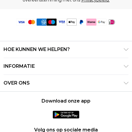
HOE KUNNEN WE HELPEN?
Klantenservice
INFORMATIE
Contact Opnemen
Algemene Voorwaarden – Bijgewerkt juni 2026
Retourneer uw bestelling
OVER ONS
Terms of Use
Bezorginformatie
Investeerdersrelaties
Klarna
Retourbeleid – Bijgewerkt mei 2026
Download onze app
Verklaring over moderne slavernij
PayPal
Maatgids
Loopbanen
Privacybeleid - Bijgewerkt juni 2026
Over cookies
Volg ons op sociale media