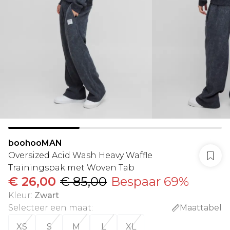
boohooMAN
Oversized Acid Wash Heavy Waffle
Trainingspak met Woven Tab
€ 26,00
€ 85,00
Bespaar 69%
Kleur
:
Zwart
Selecteer een maat
:
Maattabel
XS
S
M
L
XL