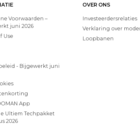
ATIE
OVER ONS
ne Voorwaarden –
Investeerdersrelaties
rkt juni 2026
Verklaring over moder
f Use
Loopbanen
beleid - Bijgewerkt juni
okies
tenkorting
OMAN App
ie Ultiem Techpakket
us 2026