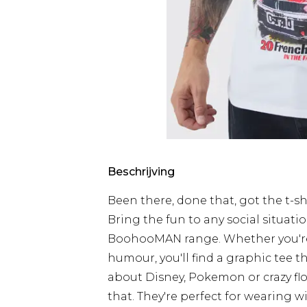
Beschrijving
Been there, done that, got the t-shir
Bring the fun to any social situati
BoohooMAN range. Whether you're i
humour, you'll find a graphic tee th
about Disney, Pokemon or crazy flora
that. They're perfect for wearing w