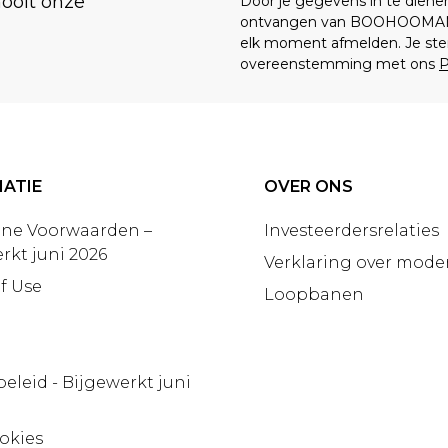
nooit onze
Door je gegevens in te dien
ontvangen van BOOHOOMA
elk moment afmelden. Je ste
overeenstemming met ons
P
ATIE
OVER ONS
ne Voorwaarden –
Investeerdersrelaties
rkt juni 2026
Verklaring over moder
f Use
Loopbanen
beleid - Bijgewerkt juni
okies