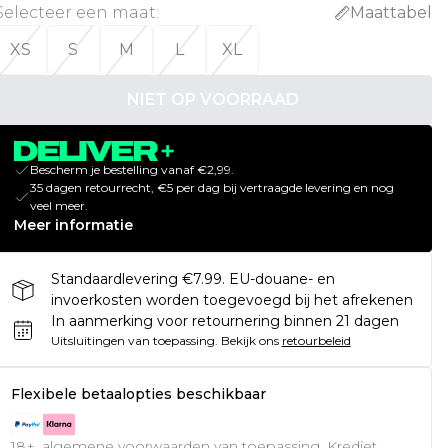
Selecteer een maat
:
Maattabel
XS
S
M
L
XL
NIET OP VOORRAAD
Bescherm je bestelling vanaf €2,99.
35 dagen retourrecht, €5 per dag bij vertraagde levering en nog
veel meer.
Meer informatie
Standaardlevering €7.99. EU-douane- en
invoerkosten worden toegevoegd bij het afrekenen
In aanmerking voor retournering binnen 21 dagen
Uitsluitingen van toepassing.
Bekijk ons
retourbeleid
Flexibele betaalopties beschikbaar
18+, algemene voorwaarden van toepassing. Krediet