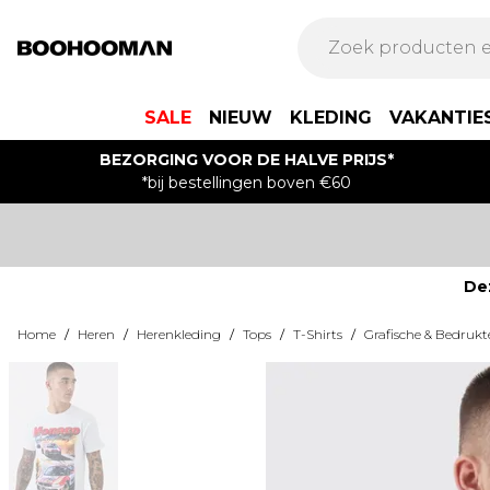
SALE
NIEUW
KLEDING
VAKANTIE
BEZORGING VOOR DE HALVE PRIJS*
*bij bestellingen boven €60
De
Home
/
Heren
/
Herenkleding
/
Tops
/
T-Shirts
/
Grafische & Bedrukt