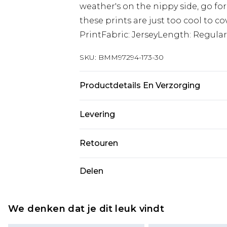
weather's on the nippy side, go fo
these prints are just too cool to c
PrintFabric: JerseyLength: Regula
SKU:
BMM97294-173-30
Productdetails En Verzorging
100% Cotton. Model is 6'1 & wears U
Levering
Standaardlevering Nederland
Retouren
Tot 5 werkdagen
Is er iets niet helemaal in orde? U
Delen
Expressdienst Nederland
om iets terug te sturen.
2 werkdagen.
Let op, we kunnen geen restituti
Alle belastingen en btw binnen 
cosmetica, piercingsieraden, sekssp
We denken dat je dit leuk vindt
hygiënezegel niet op zijn plaats zit