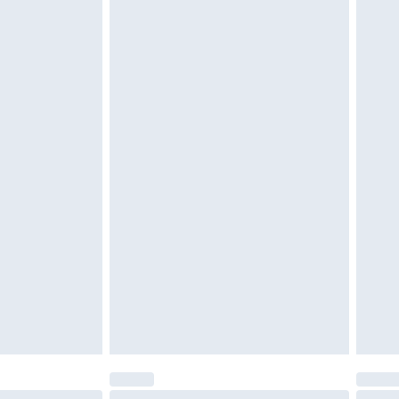
moeten ongedragen en ongewassen zijn met
igd. Schoenen moeten ook binnenshuis worden
 zoals beddengoed, matrassen, toppers en
en in de originele, ongeopende verpakking
w wettelijke rechten.
leid te bekijken.