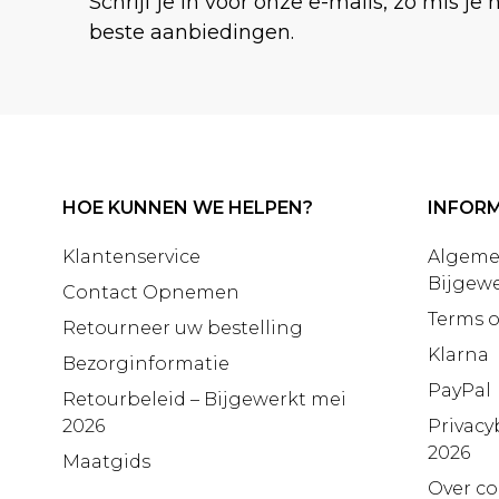
Schrijf je in voor onze e-mails, zo mis je 
beste aanbiedingen.
HOE KUNNEN WE HELPEN?
INFORM
Klantenservice
Algeme
Bijgewe
Contact Opnemen
Terms o
Retourneer uw bestelling
Klarna
Bezorginformatie
PayPal
Retourbeleid – Bijgewerkt mei
2026
Privacy
2026
Maatgids
Over co