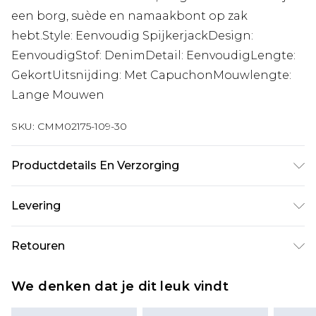
een borg, suède en namaakbont op zak
hebt.Style: Eenvoudig SpijkerjackDesign:
EenvoudigStof: DenimDetail: EenvoudigLengte:
GekortUitsnijding: Met CapuchonMouwlengte:
Lange Mouwen
SKU:
CMM02175-109-30
Productdetails En Verzorging
100% Katoen. Model is 6'1 en draagt UK maat M/32
Levering
Standaardlevering Nederland
€7.99
Retouren
Tot 5 werkdagen
Is er iets niet helemaal in orde? U heeft 21 dagen
Expressdienst Nederland
€17.99
We denken dat je dit leuk vindt
vanaf de dag dat u het ontvangt om iets terug te
2 werkdagen.
sturen.