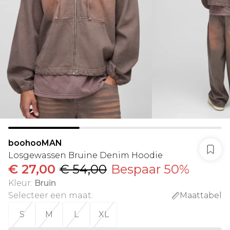
boohooMAN
Losgewassen Bruine Denim Hoodie
€ 27,00
€ 54,00
Bespaar 50%
Kleur
:
Bruin
Selecteer een maat
:
Maattabel
S
M
L
XL