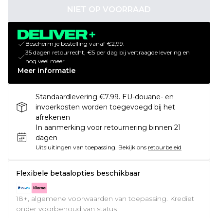
NIET OP VOORRAAD
Bescherm je bestelling vanaf €2,99.
35 dagen retourrecht, €5 per dag bij vertraagde levering en
nog veel meer.
Meer informatie
Standaardlevering €7.99. EU-douane- en
invoerkosten worden toegevoegd bij het
afrekenen
In aanmerking voor retournering binnen 21
dagen
Uitsluitingen van toepassing.
Bekijk ons
retourbeleid
Flexibele betaalopties beschikbaar
18+, algemene voorwaarden van toepassing. Krediet
onder voorbehoud van status