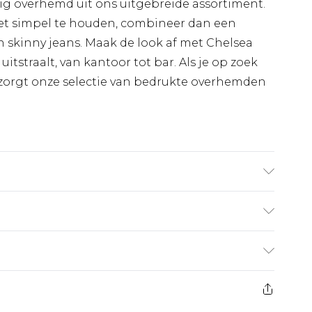
ig overhemd uit ons uitgebreide assortiment.
r het simpel te houden, combineer dan een
 skinny jeans. Maak de look af met Chelsea
uitstraalt, van kantoor tot bar. Als je op zoek
 zorgt onze selectie van bedrukte overhemden
aagt UK maat M/32
€7.99
 heeft 21 dagen vanaf de dag dat u het ontvangt
€17.99