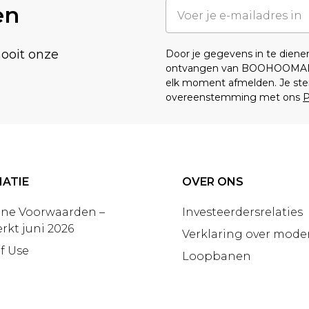
en
nooit onze
Door je gegevens in te dien
ontvangen van BOOHOOMA
elk moment afmelden. Je ste
overeenstemming met ons
P
ATIE
OVER ONS
ne Voorwaarden –
Investeerdersrelaties
rkt juni 2026
Verklaring over moder
f Use
Loopbanen