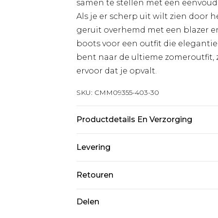
samen te stellen met een eenvoud
Als je er scherp uit wilt zien doo
geruit overhemd met een blazer en
boots voor een outfit die elegantie 
bent naar de ultieme zomeroutfit,
ervoor dat je opvalt.
SKU:
CMM09355-403-30
Productdetails En Verzorging
100% katoen. Het model is 6'1 & dr
Levering
Standaardlevering Nederland
Retouren
Tot 5 werkdagen
Is er iets niet helemaal in orde? U
Delen
Expressdienst Nederland
om iets terug te sturen.
2 werkdagen.