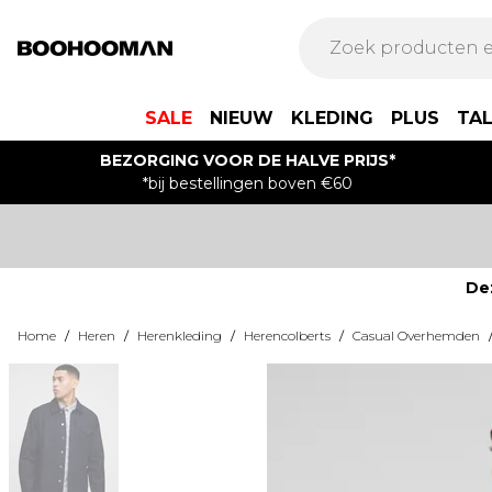
SALE
NIEUW
KLEDING
PLUS
TA
BEZORGING VOOR DE HALVE PRIJS*
*bij bestellingen boven €60
De
Home
/
Heren
/
Herenkleding
/
Herencolberts
/
Casual Overhemden