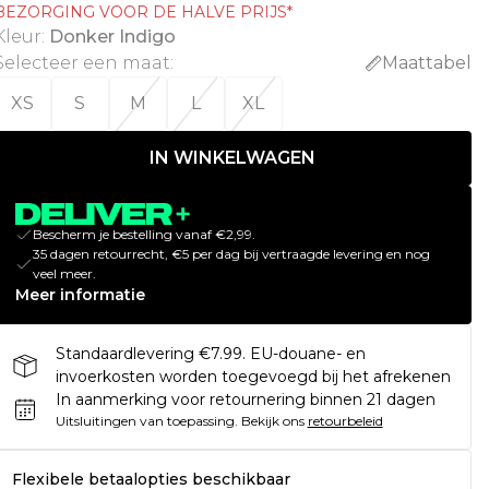
BEZORGING VOOR DE HALVE PRIJS*
Kleur
:
Donker Indigo
Selecteer een maat
:
Maattabel
XS
S
M
L
XL
IN WINKELWAGEN
Bescherm je bestelling vanaf €2,99.
35 dagen retourrecht, €5 per dag bij vertraagde levering en nog
veel meer.
Meer informatie
Standaardlevering €7.99. EU-douane- en
invoerkosten worden toegevoegd bij het afrekenen
In aanmerking voor retournering binnen 21 dagen
Uitsluitingen van toepassing.
Bekijk ons
retourbeleid
Flexibele betaalopties beschikbaar