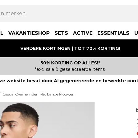
LL
VAKANTIESHOP
SETS
ACTIVE
ESSENTIALS
U
VERDERE KORTINGEN | TOT 70% KORTING!
50% KORTING OP ALLES!*
*excl sale & geselecteerde items.
ze website bevat door AI gegenereerde en bewerkte cont
/
Casual Overhemden Met Lange Mouwen