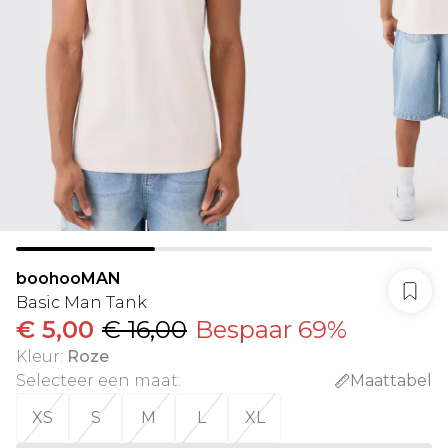
boohooMAN
Basic Man Tank
€ 5,00
€ 16,00
Bespaar 69%
Kleur
:
Roze
Selecteer een maat
:
Maattabel
XS
S
M
L
XL