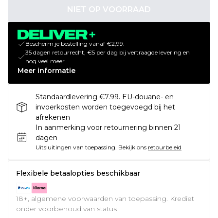
NIET OP VOORRAAD
Bescherm je bestelling vanaf €2,99.
35 dagen retourrecht, €5 per dag bij vertraagde levering en
nog veel meer.
Meer informatie
Standaardlevering €7.99. EU-douane- en
invoerkosten worden toegevoegd bij het
afrekenen
In aanmerking voor retournering binnen 21
dagen
Uitsluitingen van toepassing.
Bekijk ons
retourbeleid
Flexibele betaalopties beschikbaar
18+, algemene voorwaarden van toepassing. Krediet
onder voorbehoud van status