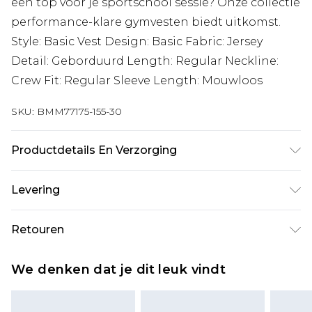
een top voor je sportschool sessie? Onze collectie
performance-klare gymvesten biedt uitkomst.
Style: Basic Vest Design: Basic Fabric: Jersey
Detail: Geborduurd Length: Regular Neckline:
Crew Fit: Regular Sleeve Length: Mouwloos
SKU:
BMM77175-155-30
Productdetails En Verzorging
100% KATOEN
Levering
Standaardlevering Nederland
€7.99
Retouren
Tot 5 werkdagen
Is er iets niet helemaal in orde? U heeft 21 dagen
Expressdienst Nederland
€17.99
We denken dat je dit leuk vindt
vanaf de dag dat u het ontvangt om iets terug te
2 werkdagen.
sturen.