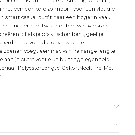
or een instant chique uitstraling, of draai je
 met een donkere zonnebril voor een vleugje
een smart casual outfit naar een hoger niveau
or een modernere twist hebben we oversized
reëren, of als je praktischer bent, geef je
voerde mac voor die onverwachte
eizoenen voegt een mac van halflange lengte
oe aan je outfit voor elke buitengelegenheid.
teriaal: PolyesterLengte: GekortNeckline: Met
n
aagt UK maat M/32