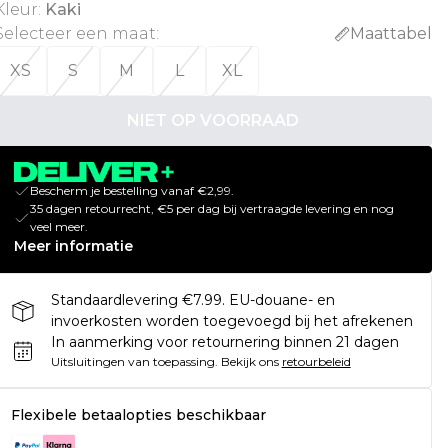
Kleur
:
Kaki
Selecteer een maat
:
Maattabel
XS
S
M
L
XL
NIET OP VOORRAAD
Bescherm je bestelling vanaf €2,99.
35 dagen retourrecht, €5 per dag bij vertraagde levering en nog
veel meer.
Meer informatie
Standaardlevering €7.99. EU-douane- en
invoerkosten worden toegevoegd bij het afrekenen
In aanmerking voor retournering binnen 21 dagen
Uitsluitingen van toepassing.
Bekijk ons
retourbeleid
Flexibele betaalopties beschikbaar