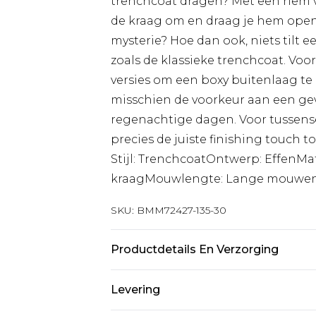
trenchcoat dragen? Met een riem vo
de kraag om en draag je hem open
mysterie? Hoe dan ook, niets tilt 
zoals de klassieke trenchcoat. Vo
versies om een boxy buitenlaag te c
misschien de voorkeur aan een ge
regenachtige dagen. Voor tussens
precies de juiste finishing touch t
Stijl: TrenchcoatOntwerp: EffenMa
kraagMouwlengte: Lange mouwe
SKU:
BMM72427-135-30
Productdetails En Verzorging
100% Polyester. Model is 6'1 en dr
Levering