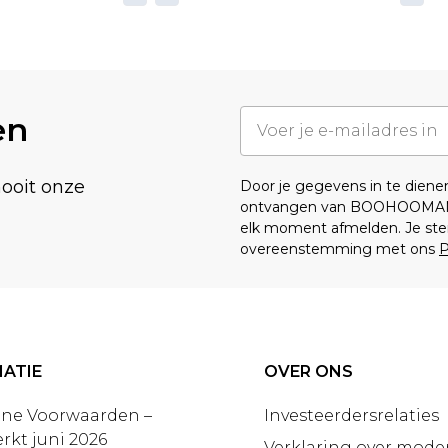
en
nooit onze
Door je gegevens in te dien
ontvangen van BOOHOOMA
elk moment afmelden. Je ste
overeenstemming met ons
P
ATIE
OVER ONS
ne Voorwaarden –
Investeerdersrelaties
rkt juni 2026
Verklaring over moder