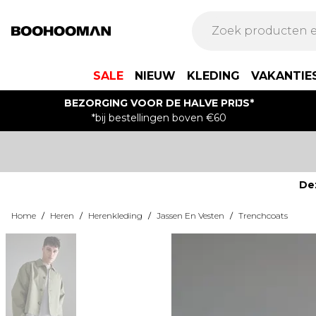
SALE
NIEUW
KLEDING
VAKANTIE
BEZORGING VOOR DE HALVE PRIJS*
*bij bestellingen boven €60
De
Home
/
Heren
/
Herenkleding
/
Jassen En Vesten
/
Trenchcoats