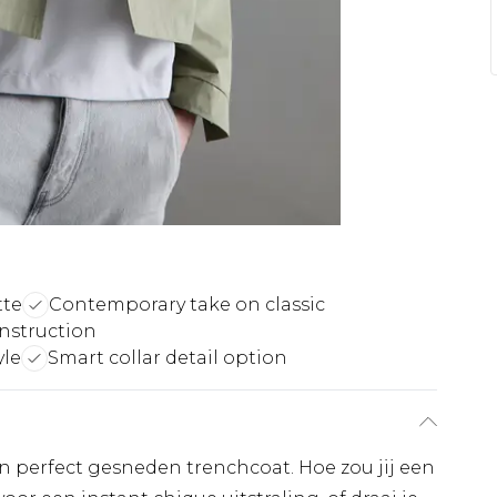
tte
Contemporary take on classic
onstruction
yle
Smart collar detail option
en perfect gesneden trenchcoat. Hoe zou jij een