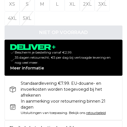
XS
S
M
L
XL
2XL
3XL
4XL
5XL
NIET OP VOORRAAD
Bescherm je bestelling vanaf €2,99.
35 dagen retourrecht, €5 per dag bij vertraagde levering en
nog veel meer.
Meer informatie
Standaardlevering €7.99. EU-douane- en
invoerkosten worden toegevoegd bij het
afrekenen
In aanmerking voor retournering binnen 21
dagen
Uitsluitingen van toepassing.
Bekijk ons
retourbeleid