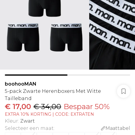
boohooMAN
5-pack Zwarte Herenboxers Met Witte
Tailleband
€ 17,00
€ 34,00
Bespaar 50%
EXTRA 10% KORTING | CODE: EXTRATEN
Kleur
:
Zwart
Selecteer een maat
:
Maattabel