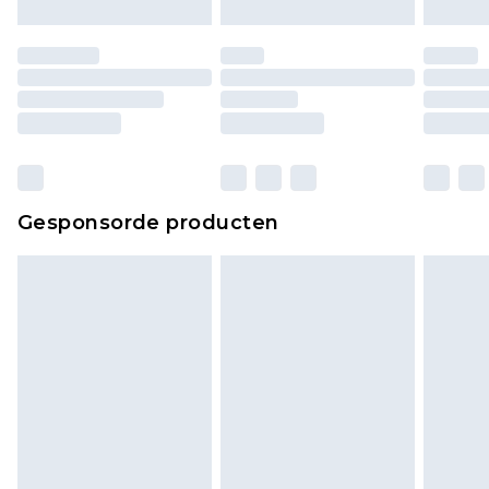
moeten ook binnenshuis worden gepast.
Huishoudelijke artikelen, zoals beddengoed,
matrassen, toppers en kussens, moeten
ongebruikt zijn en in de originele, ongeopende
verpakking zitten. Dit heeft geen invloed op uw
wettelijke rechten.
Klik
hier
om ons volledige retourbeleid te
Gesponsorde producten
bekijken.