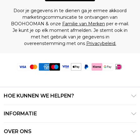
Door je gegevens in te dienen ga je ermee akkoord
marketingcommunicatie te ontvangen van
BOOHOOMAN & onze
Familie van Merken
per e-mail.
Je kunt je op elk moment afmelden. Je stemt ook in
met het gebruik van je gegevens in
overeenstemming met ons
Privacybeleid.
HOE KUNNEN WE HELPEN?
Klantenservice
INFORMATIE
Contact Opnemen
Algemene Voorwaarden – Bijgewerkt juni 2026
Retourneer uw bestelling
OVER ONS
Terms of Use
Bezorginformatie