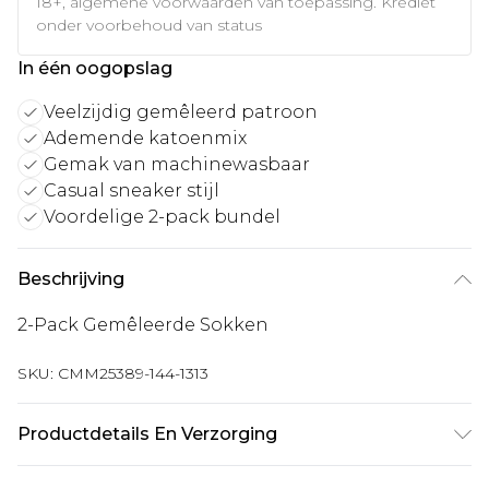
18+, algemene voorwaarden van toepassing. Krediet
onder voorbehoud van status
In één oogopslag
Veelzijdig gemêleerd patroon
Ademende katoenmix
Gemak van machinewasbaar
Casual sneaker stijl
Voordelige 2-pack bundel
Beschrijving
2-Pack Gemêleerde Sokken
SKU:
CMM25389-144-1313
Productdetails En Verzorging
74% Katoen, 19% Polyester, 6% Nylon, 1%