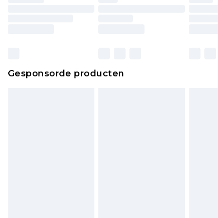
matrassen, toppers en kussens, moeten
ongebruikt zijn en in de originele, ongeopende
verpakking zitten. Dit heeft geen invloed op uw
wettelijke rechten.
Klik
hier
om ons volledige retourbeleid te
Gesponsorde producten
bekijken.