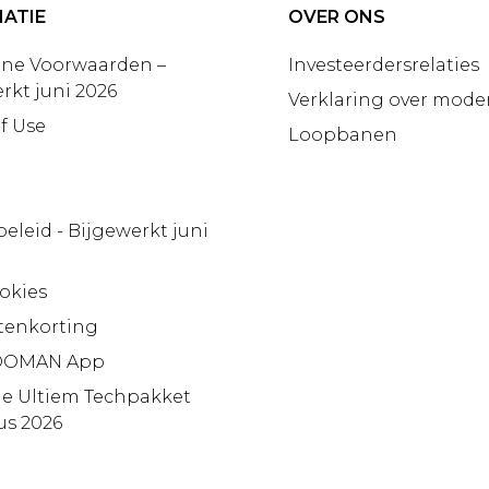
ATIE
OVER ONS
ne Voorwaarden –
Investeerdersrelaties
rkt juni 2026
Verklaring over moder
f Use
Loopbanen
beleid - Bijgewerkt juni
okies
tenkorting
OMAN App
ie Ultiem Techpakket
us 2026