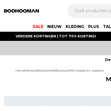
SALE
NIEUW
KLEDING
PLUS
TA
VERDERE KORTINGEN | TOT 70% KORTING!
De
Home
/
Merken
/
BoohooMAN
/
BoohooMAN Hoodies En Sweaters
M