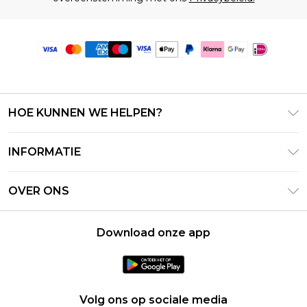
HOE KUNNEN WE HELPEN?
Klantenservice
INFORMATIE
Contact Opnemen
Algemene Voorwaarden – Bijgewerkt juni 2026
Retourneer uw bestelling
OVER ONS
Terms of Use
Bezorginformatie
Investeerdersrelaties
Klarna
Retourbeleid – Bijgewerkt mei 2026
Download onze app
Verklaring over moderne slavernij
PayPal
Maatgids
Loopbanen
Privacybeleid - Bijgewerkt juni 2026
Over cookies
Volg ons op sociale media