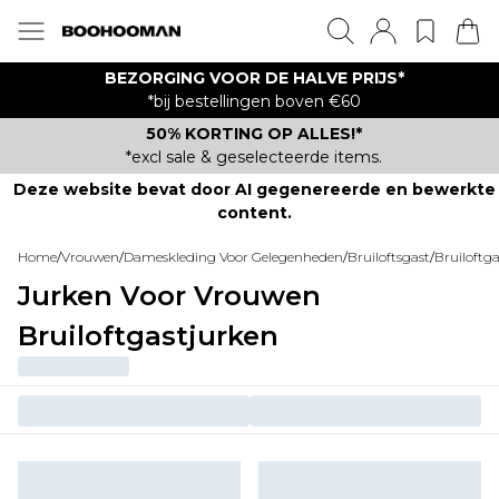
BEZORGING VOOR DE HALVE PRIJS*
*bij bestellingen boven €60
50% KORTING OP ALLES!*
*excl sale & geselecteerde items.
Deze website bevat door AI gegenereerde en bewerkte
content.
Home
/
Vrouwen
/
Dameskleding Voor Gelegenheden
/
Bruiloftsgast
/
Bruiloftg
Jurken Voor Vrouwen
Bruiloftgastjurken