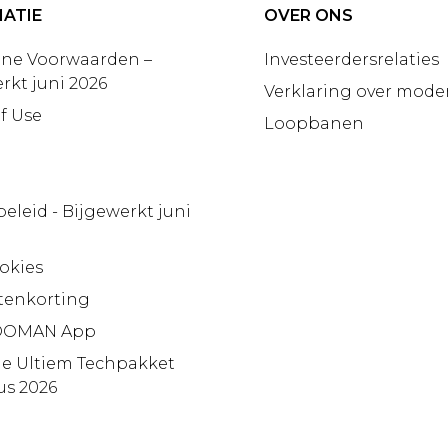
ATIE
OVER ONS
ne Voorwaarden –
Investeerdersrelaties
rkt juni 2026
Verklaring over moder
f Use
Loopbanen
beleid - Bijgewerkt juni
okies
tenkorting
OMAN App
ie Ultiem Techpakket
us 2026