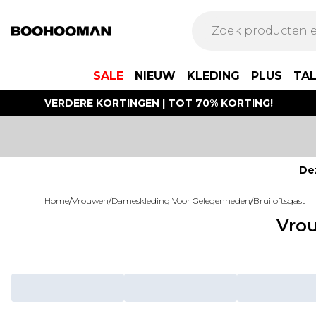
SALE
NIEUW
KLEDING
PLUS
TA
VERDERE KORTINGEN | TOT 70% KORTING!
De
Home
/
Vrouwen
/
Dameskleding Voor Gelegenheden
/
Bruiloftsgast
Vrou