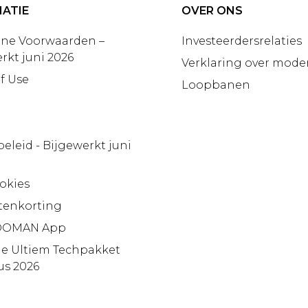
ATIE
OVER ONS
ne Voorwaarden –
Investeerdersrelaties
rkt juni 2026
Verklaring over moder
f Use
Loopbanen
beleid - Bijgewerkt juni
okies
tenkorting
OMAN App
ie Ultiem Techpakket
us 2026