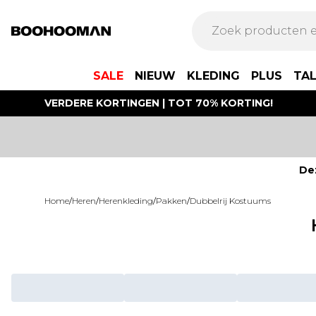
SALE
NIEUW
KLEDING
PLUS
TA
VERDERE KORTINGEN | TOT 70% KORTING!
De
Home
/
Heren
/
Herenkleding
/
Pakken
/
Dubbelrij Kostuums