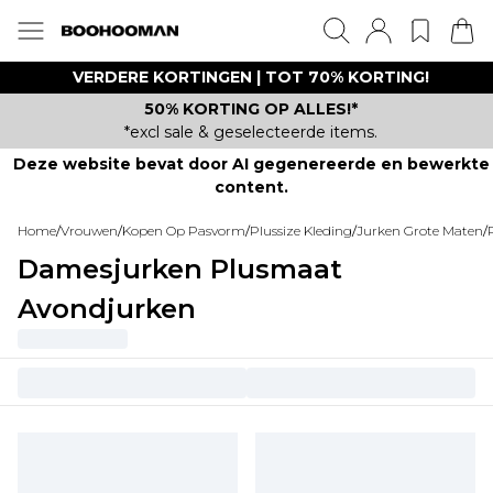
VERDERE KORTINGEN | TOT 70% KORTING!
50% KORTING OP ALLES!*
*excl sale & geselecteerde items.
Deze website bevat door AI gegenereerde en bewerkte
content.
Home
/
Vrouwen
/
Kopen Op Pasvorm
/
Plussize Kleding
/
Jurken Grote Maten
/
Damesjurken Plusmaat
Avondjurken