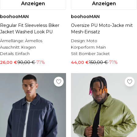
Anzeigen
Anzeigen
boohooMAN
boohooMAN
Regular Fit Sleeveless Biker
Oversize PU Moto-Jacke mit
Jacket Washed Look PU
Mesh-Einsatz
Ärmellänge:
Ärmellos
Design:
Moto
Ausschnitt:
Kragen
Körperform:
Main
Details:
Einfach
Stil:
Bomber Jacket
26,00 €
90,00 €
-71%
44,00 €
150,00 €
-71%