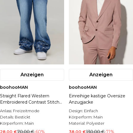
Anzeigen
Anzeigen
boohooMAN
boohooMAN
Straight Flared Western
Einreihige kastige Oversize
Embroidered Contrast Stitch
Anzugjacke
Jeans
Anlass:
Freizeitmode
Design:
Einfach
Details:
Bestickt
Körperform:
Main
Körperform:
Main
Material:
Polyester
28,00 €
70,00 €
-60%
38,00 €
130,00 €
-71%