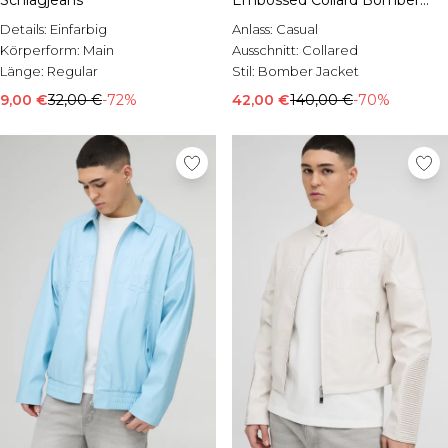
Schlagjeans
Embossed Collard Bomber
Jacket
Details:
Einfarbig
Anlass:
Casual
Körperform:
Main
Ausschnitt:
Collared
Länge:
Regular
Stil:
Bomber Jacket
9,00 €
32,00 €
-72%
42,00 €
140,00 €
-70%