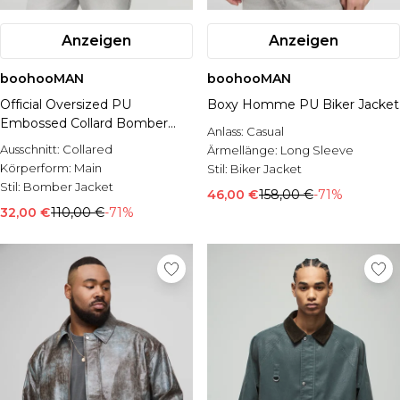
Anzeigen
Anzeigen
boohooMAN
boohooMAN
Official Oversized PU
Boxy Homme PU Biker Jacket
Embossed Collard Bomber
Anlass:
Casual
Jacket
Ausschnitt:
Collared
Ärmellänge:
Long Sleeve
Körperform:
Main
Stil:
Biker Jacket
Stil:
Bomber Jacket
46,00 €
158,00 €
-71%
32,00 €
110,00 €
-71%