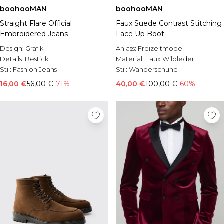
boohooMAN
boohooMAN
Straight Flare Official
Faux Suede Contrast Stitching
Embroidered Jeans
Lace Up Boot
Design:
Grafik
Anlass:
Freizeitmode
Details:
Bestickt
Material:
Faux Wildleder
Stil:
Fashion Jeans
Stil:
Wanderschuhe
16,00 €
56,00 €
-71%
40,00 €
100,00 €
-60%