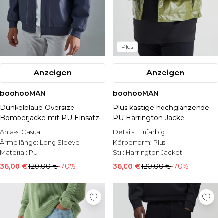
Plus
Anzeigen
Anzeigen
boohooMAN
boohooMAN
Dunkelblaue Oversize
Plus kastige hochglänzende
Bomberjacke mit PU-Einsatz
PU Harrington-Jacke
Anlass:
Casual
Details:
Einfarbig
Ärmellänge:
Long Sleeve
Körperform:
Plus
Material:
PU
Stil:
Harrington Jacket
36,00 €
120,00 €
-70%
36,00 €
120,00 €
-70%