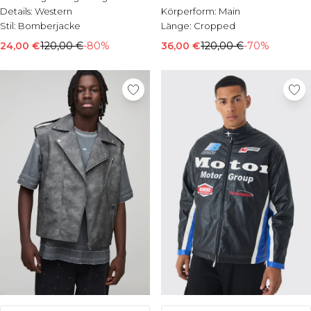
Details:
Western
Körperform:
Main
Stil:
Bomberjacke
Länge:
Cropped
24,00 €
120,00 €
-80%
36,00 €
120,00 €
-70%