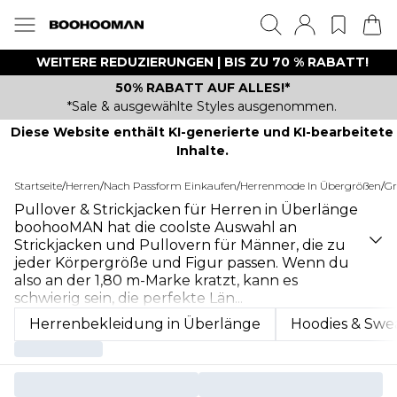
WEITERE REDUZIERUNGEN | BIS ZU 70 % RABATT!
50% RABATT AUF ALLES!*
*Sale & ausgewählte Styles ausgenommen.
Diese Website enthält KI-generierte und KI-bearbeitete
Inhalte.
Startseite
/
Herren
/
Nach Passform Einkaufen
/
Herrenmode In Übergrößen
/
Gr
Pullover & Strickjacken für Herren in Überlänge
boohooMAN hat die coolste Auswahl an
Strickjacken und Pullovern für Männer, die zu
jeder Körpergröße und Figur passen. Wenn du
also an der 1,80 m-Marke kratzt, kann es
schwierig sein, die perfekte Län
...
Herrenbekleidung in Überlänge
Hoodies & Swea