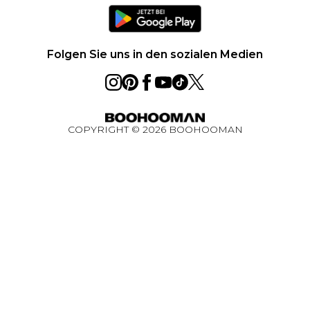
Klarna
Größentabelle
Karriere
PayPal
Datenschutzhinweis – Aktualisiert Juni 2026
Folgen Sie uns in den sozialen Medien
Über Cookies
Studentenrabatt
Essential Worker Rabatt
COPYRIGHT ©
2026
BOOHOOMAN
BOOHOOMAN App
Gewinnspiel Ultimatives Technik-Paket August
2026