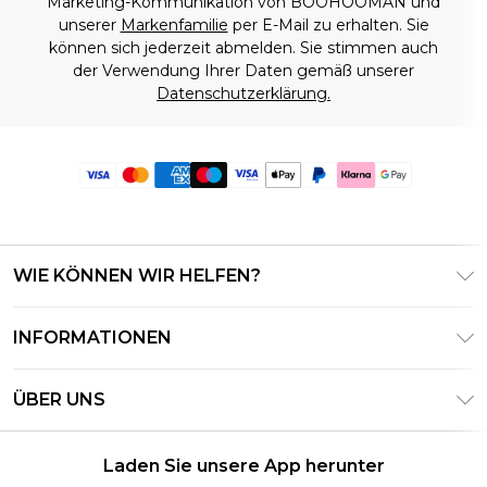
Marketing-Kommunikation von BOOHOOMAN und
unserer
Markenfamilie
per E-Mail zu erhalten. Sie
können sich jederzeit abmelden. Sie stimmen auch
der Verwendung Ihrer Daten gemäß unserer
Datenschutzerklärung.
WIE KÖNNEN WIR HELFEN?
Häufig gestellte Fragen
INFORMATIONEN
Kontaktieren Sie uns
Geschäftsbedingungen – Aktualisiert Juni 2026
Meine Bestellung verfolgen & zurücksenden
ÜBER UNS
Nutzungsbedingungen
Lieferoptionen
Investor Relations
Geschenkkarten-Guthaben
Rückgaberecht – Aktualisiert Mai 2026
Laden Sie unsere App herunter
Erklärung Zur Modernen Sklaverei