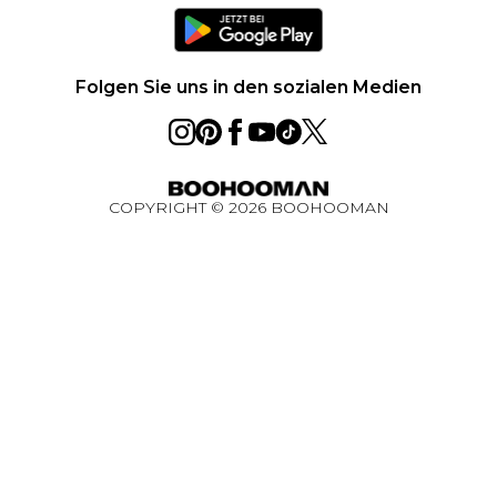
Klarna
Größentabelle
Karriere
PayPal
Datenschutzhinweis – Aktualisiert Juni 2026
Folgen Sie uns in den sozialen Medien
Über Cookies
Studentenrabatt
Essential Worker Rabatt
COPYRIGHT ©
2026
BOOHOOMAN
BOOHOOMAN App
Gewinnspiel Ultimatives Technik-Paket August
2026