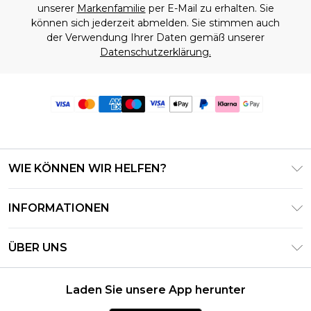
unserer
Markenfamilie
per E-Mail zu erhalten. Sie
können sich jederzeit abmelden. Sie stimmen auch
der Verwendung Ihrer Daten gemäß unserer
Datenschutzerklärung.
WIE KÖNNEN WIR HELFEN?
Häufig gestellte Fragen
INFORMATIONEN
Kontaktieren Sie uns
Geschäftsbedingungen – Aktualisiert Juni 2026
Meine Bestellung verfolgen & zurücksenden
ÜBER UNS
Nutzungsbedingungen
Lieferoptionen
Investor Relations
Geschenkkarten-Guthaben
Rückgaberecht – Aktualisiert Mai 2026
Laden Sie unsere App herunter
Erklärung Zur Modernen Sklaverei
Klarna
Größentabelle