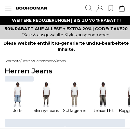
WEITERE REDUZIERUNGEN | BIS ZU 70 % RABATT!
50% RABATT AUF ALLES!* + EXTRA 20% | CODE: TAKE20
*Sale & ausgewählte Styles ausgenommen.
Diese Website enthält KI-generierte und KI-bearbeitete
Inhalte.
Startseite
/
Herren
/
Herrenmode
/
Jeans
Herren Jeans
Jorts
Skinny-Jeans
Schlagjeans
Relaxed Fit
Bagg