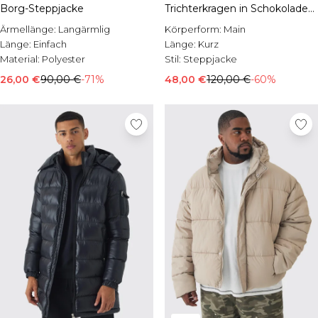
Borg-Steppjacke
Trichterkragen in Schokoladen-
Tönen
Ärmellänge:
Langärmlig
Körperform:
Main
Länge:
Einfach
Länge:
Kurz
Material:
Polyester
Stil:
Steppjacke
26,00 €
90,00 €
-71%
48,00 €
120,00 €
-60%