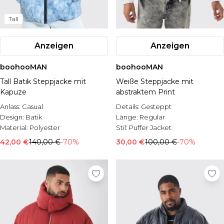
Tall
Anzeigen
Anzeigen
boohooMAN
boohooMAN
Tall Batik Steppjacke mit
Weiße Steppjacke mit
Kapuze
abstraktem Print
Anlass:
Casual
Details:
Gesteppt
Design:
Batik
Länge:
Regular
Material:
Polyester
Stil:
Puffer Jacket
42,00 €
140,00 €
-70%
30,00 €
100,00 €
-70%