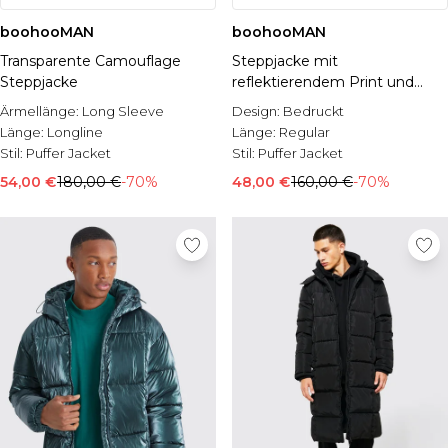
boohooMAN
boohooMAN
Transparente Camouflage
Steppjacke mit
Steppjacke
reflektierendem Print und
Trichterkragen
Ärmellänge:
Long Sleeve
Design:
Bedruckt
Länge:
Longline
Länge:
Regular
Stil:
Puffer Jacket
Stil:
Puffer Jacket
54,00 €
180,00 €
-70%
48,00 €
160,00 €
-70%