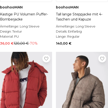
boohooMAN
boohooMAN
Kastige PU Volumen Puffer-
Tall lange Steppjacke mit 4-
Bomberjacke
Taschen und Kapuze
Ärmellänge:
Long Sleeve
Ärmellänge:
Long Sleeve
Design:
Textur
Details:
Einfarbig
Material:
PU
Länge:
Regular
36,00 €
120,00 €
-70%
140,00 €