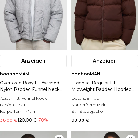
Anzeigen
Anzeigen
boohooMAN
boohooMAN
Oversized Boxy Fit Washed
Essential Regular Fit
Nylon Padded Funnel Neck
Midweight Padded Hooded
Puffer Jacket
Puffer Jacket
Ausschnitt:
Funnel Neck
Details:
Einfach
Design:
Textur
Körperform:
Main
Körperform:
Main
Stil:
Steppjacke
36,00 €
120,00 €
-70%
90,00 €