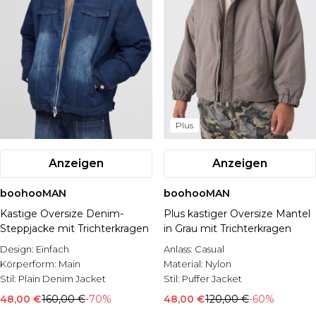
Plus
Anzeigen
Anzeigen
boohooMAN
boohooMAN
Kastige Oversize Denim-
Plus kastiger Oversize Mantel
Steppjacke mit Trichterkragen
in Grau mit Trichterkragen
Design:
Einfach
Anlass:
Casual
Körperform:
Main
Material:
Nylon
Stil:
Plain Denim Jacket
Stil:
Puffer Jacket
48,00 €
160,00 €
-70%
48,00 €
120,00 €
-60%