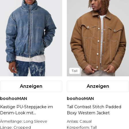
Tall
Anzeigen
Anzeigen
boohooMAN
boohooMAN
Kastige PU-Steppjacke im
Tall Contrast Stitch Padded
Denim-Look mit
Boxy Western Jacket
Trichterkragen
Ärmellänge:
Long Sleeve
Anlass:
Casual
Länge:
Cropped
Körperform:
Tall