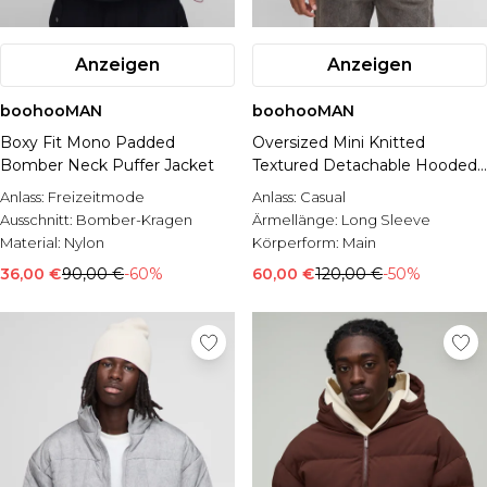
Anzeigen
Anzeigen
boohooMAN
boohooMAN
Boxy Fit Mono Padded
Oversized Mini Knitted
Bomber Neck Puffer Jacket
Textured Detachable Hooded
Puffer Jacket
Anlass:
Freizeitmode
Anlass:
Casual
Ausschnitt:
Bomber-Kragen
Ärmellänge:
Long Sleeve
Material:
Nylon
Körperform:
Main
36,00 €
90,00 €
-60%
60,00 €
120,00 €
-50%