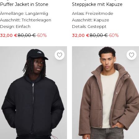
Puffer Jacket in Stone
Steppjacke mit Kapuze
Ärmellänge:
Langärmlig
Anlass:
Freizeitmode
Ausschnitt:
Trichterkragen
Ausschnitt:
Kapuze
Design:
Einfach
Details:
Gesteppt
32,00 €
80,00 €
-60%
32,00 €
80,00 €
-60%