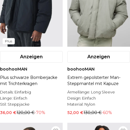
Plus
Anzeigen
Anzeigen
boohooMAN
boohooMAN
Plus schwarze Bomberjacke
Extrem gepolsterter Man-
mit Trichterkragen
Steppmantel mit Kapuze
Details:
Einfarbig
Ärmellänge:
Long Sleeve
Länge:
Einfach
Design:
Einfach
Stil:
Steppjacke
Material:
Nylon
36,00 €
120,00 €
-70%
52,00 €
130,00 €
-60%