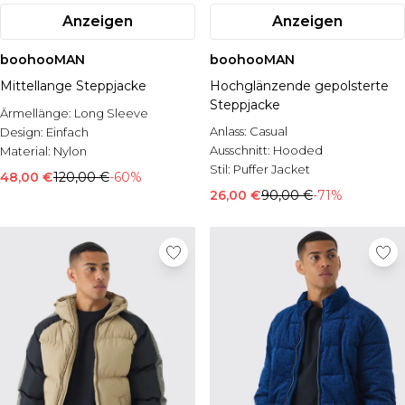
Anzeigen
Anzeigen
boohooMAN
boohooMAN
Mittellange Steppjacke
Hochglänzende gepolsterte
Steppjacke
Ärmellänge:
Long Sleeve
Anlass:
Casual
Design:
Einfach
Ausschnitt:
Hooded
Material:
Nylon
Stil:
Puffer Jacket
48,00 €
120,00 €
-60%
26,00 €
90,00 €
-71%