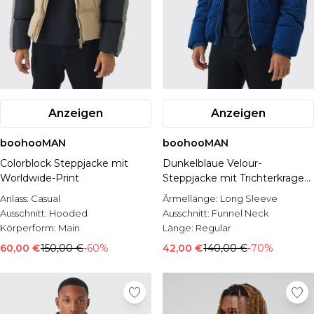
Anzeigen
Anzeigen
boohooMAN
boohooMAN
Colorblock Steppjacke mit
Dunkelblaue Velour-
Worldwide-Print
Steppjacke mit Trichterkragen
und Man-Print
Anlass:
Casual
Ärmellänge:
Long Sleeve
Ausschnitt:
Hooded
Ausschnitt:
Funnel Neck
Körperform:
Main
Länge:
Regular
60,00 €
150,00 €
-60%
42,00 €
140,00 €
-70%