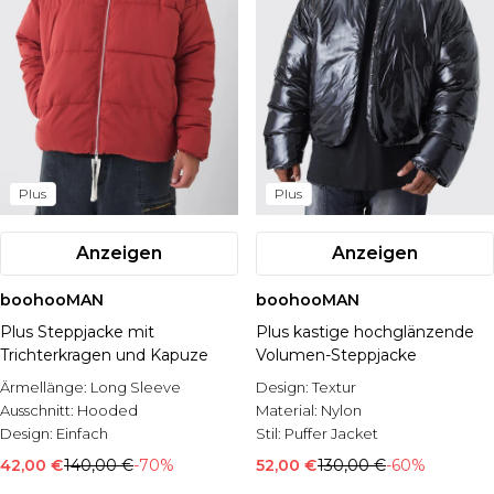
Plus
Plus
Anzeigen
Anzeigen
boohooMAN
boohooMAN
Plus Steppjacke mit
Plus kastige hochglänzende
Trichterkragen und Kapuze
Volumen-Steppjacke
Ärmellänge:
Long Sleeve
Design:
Textur
Ausschnitt:
Hooded
Material:
Nylon
Design:
Einfach
Stil:
Puffer Jacket
42,00 €
140,00 €
-70%
52,00 €
130,00 €
-60%