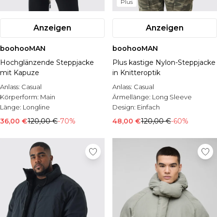
Plus
Anzeigen
Anzeigen
boohooMAN
boohooMAN
Hochglänzende Steppjacke
Plus kastige Nylon-Steppjacke
mit Kapuze
in Knitteroptik
Anlass:
Casual
Anlass:
Casual
Körperform:
Main
Ärmellänge:
Long Sleeve
Länge:
Longline
Design:
Einfach
36,00 €
120,00 €
-70%
48,00 €
120,00 €
-60%