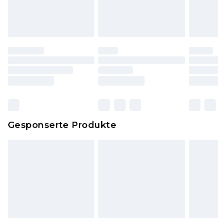
und ungewaschen sein und alle
Originaletiketten müssen noch angebracht sein.
Schuhe dürfen nur in Innenräumen anprobiert
worden sein. Artikel aus dem Homeware-Bereich,
einschließlich Bettwäsche, Matratzen, Toppern
und Kissen, müssen unbenutzt und in ihrer
originalen, ungeöffneten Verpackung
zurückgesendet werden.
Dies berührt nicht deine gesetzlichen Rechte.
Gesponserte Produkte
Klicke
hier
um unsere vollständigen
Rückgabebedingungen einzusehen.