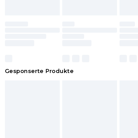
Originaletiketten müssen noch angebracht sein.
Schuhe dürfen nur in Innenräumen anprobiert
worden sein. Artikel aus dem Homeware-Bereich,
einschließlich Bettwäsche, Matratzen, Toppern
und Kissen, müssen unbenutzt und in ihrer
originalen, ungeöffneten Verpackung
zurückgesendet werden.
Dies berührt nicht deine gesetzlichen Rechte.
Gesponserte Produkte
Klicke
hier
um unsere vollständigen
Rückgabebedingungen einzusehen.