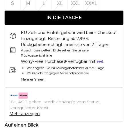
S
M
L
XL
XXL
XXXL
IN DIE TASCHE
EU Zoll- und Einfuhrgebühr wird beim Checkout
hinzugefügt. Bestellung ab 7,99 €
Rückgabeberechtigt innerhalb von 21 Tagen
Ausschlüsse gelten.
Bitte sehen Sie unsere
Rückgaberichtlinie
Worry-Free Purchase® verfügbar mit
Verlängern Sie Ihr Rückgabefenster auf 35 Tage
100% Schutz gegen Versandprobleme
Mehr erfahren
18+, AGB gelten. Kredit abhängig vom Status.
Unregulierter Kredit.
Mehr anzeigen
Auf einen Blick