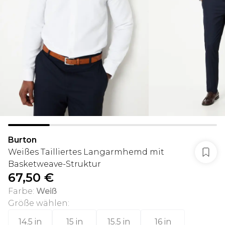
Burton
Weißes Tailliertes Langarmhemd mit
Basketweave-Struktur
67,50 €
Farbe
:
Weiß
Größe wählen
:
14.5 in
15 in
15.5 in
16 in