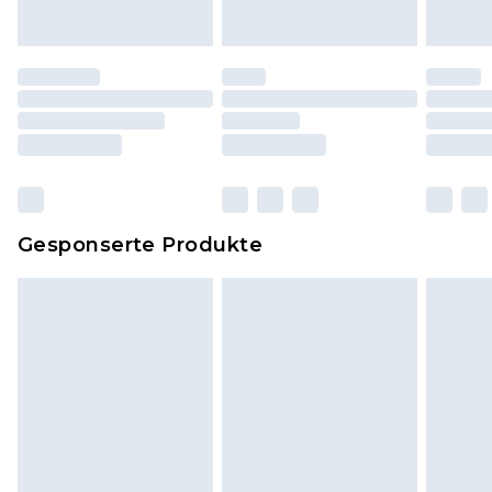
Originaletiketten müssen noch angebracht sein.
Schuhe dürfen nur in Innenräumen anprobiert
worden sein. Artikel aus dem Homeware-Bereich,
einschließlich Bettwäsche, Matratzen, Toppern
und Kissen, müssen unbenutzt und in ihrer
originalen, ungeöffneten Verpackung
zurückgesendet werden.
Dies berührt nicht deine gesetzlichen Rechte.
Gesponserte Produkte
Klicke
hier
um unsere vollständigen
Rückgabebedingungen einzusehen.