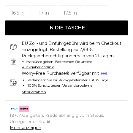
16.5 in
17 in
17.5 in
IN DIE TASCHE
EU Zoll- und Einfuhrgebühr wird beim Checkout
hinzugefügt. Bestellung ab 7,99 €
Rückgabeberechtigt innerhalb von 21 Tagen
Ausschlüsse gelten.
Bitte sehen Sie unsere
Rückgaberichtlinie
Worry-Free Purchase® verfügbar mit
Verlängern Sie Ihr Rückgabefenster auf 35 Tage
100% Schutz gegen Versandprobleme
Mehr erfahren
18+, AGB gelten. Kredit abhängig vom Status.
Unregulierter Kredit.
Mehr anzeigen