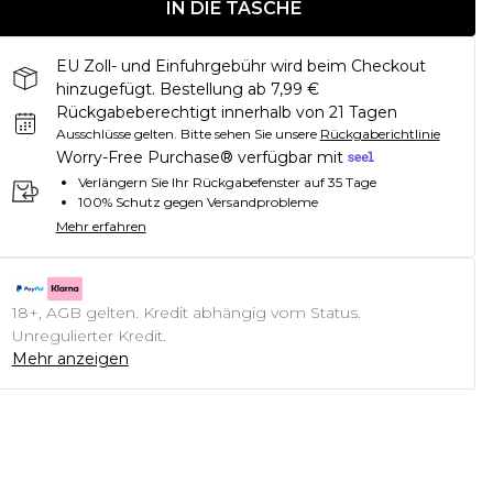
IN DIE TASCHE
EU Zoll- und Einfuhrgebühr wird beim Checkout
hinzugefügt. Bestellung ab 7,99 €
Rückgabeberechtigt innerhalb von 21 Tagen
Ausschlüsse gelten.
Bitte sehen Sie unsere
Rückgaberichtlinie
Worry-Free Purchase® verfügbar mit
Verlängern Sie Ihr Rückgabefenster auf 35 Tage
100% Schutz gegen Versandprobleme
Mehr erfahren
18+, AGB gelten. Kredit abhängig vom Status.
Unregulierter Kredit.
Mehr anzeigen