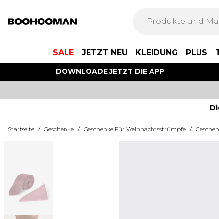
SALE
JETZT NEU
KLEIDUNG
PLUS
DOWNLOADE JETZT DIE APP
Di
Startseite
/
Geschenke
/
Geschenke Für Weihnachtsstrümpfe
/
Geschen