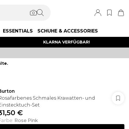
ESSENTIALS
SCHUHE & ACCESSORIES
KLARNA VERFÜGBAR!
lte.
Burton
Rosafarbenes Schmales Krawatten- und
Einstecktuch-Set
31,50 €
Farbe
:
Rose Pink