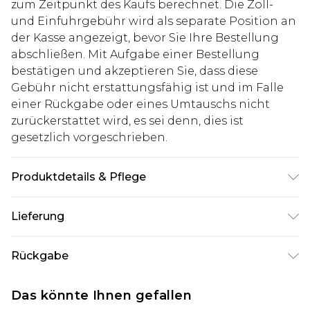
zum Zeitpunkt des Kaufs berechnet. Die Zoll-
und Einfuhrgebühr wird als separate Position an
der Kasse angezeigt, bevor Sie Ihre Bestellung
abschließen. Mit Aufgabe einer Bestellung
bestätigen und akzeptieren Sie, dass diese
Gebühr nicht erstattungsfähig ist und im Falle
einer Rückgabe oder eines Umtauschs nicht
zurückerstattet wird, es sei denn, dies ist
gesetzlich vorgeschrieben.
Produktdetails & Pflege
Hauptmaterial: 69% Polyester, 29% Viskose, 2%
Lieferung
Elasthan, Nur chemische Reinigung, Model trägt
Größe 40R Jackett, 34R Hose, Medium Weste, ca.
Deutschland Standardlieferung
€7.99
Rückgabe
Körpergröße 183-186 cm
Bis zu 8 Werktage
Stimmt etwas nicht? Du hast 21 Tage ab dem Tag
Deutschland Expresslieferung
€14.99
Das könnte Ihnen gefallen
des Erhalts, um einen Artikel an uns