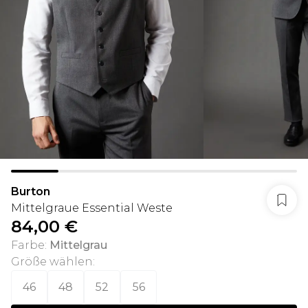
Burton
Mittelgraue Essential Weste
84,00 €
Farbe
:
Mittelgrau
Größe wählen
:
46
48
52
56