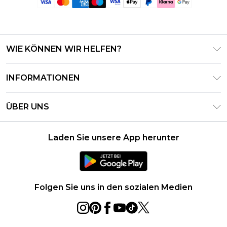
WIE KÖNNEN WIR HELFEN?
Häufig gestellte Fragen
INFORMATIONEN
Kontaktieren Sie uns
Geschäftsbedingungen – Aktualisiert Juni 2026
Meine Bestellung verfolgen & zurücksenden
ÜBER UNS
Nutzungsbedingungen
Lieferoptionen
Investor Relations
Geschenkkarten-Guthaben
Rückgaberecht – Aktualisiert Mai 2026
Laden Sie unsere App herunter
Erklärung Zur Modernen Sklaverei
Klarna
Größentabelle
Karriere
PayPal
Datenschutzhinweis – Aktualisiert Juni 2026
Folgen Sie uns in den sozialen Medien
Über Cookies
Studentenrabatt