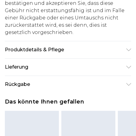
bestätigen und akzeptieren Sie, dass diese
Gebühr nicht erstattungsfähig ist und im Falle
einer Rückgabe oder eines Umtauschs nicht
zurückerstattet wird, es sei denn, dies ist
gesetzlich vorgeschrieben.
Produktdetails & Pflege
Hauptmaterial: 82% Polyester 16% Viskose 2%
Lieferung
Lycra, Maschinenwaschbar bei 30 Grad, Model
trägt Größe 34R bei einer Körpergröße von ca.
Deutschland Standardlieferung
€7.99
Rückgabe
183-186 cm
Bis zu 8 Werktage
Stimmt etwas nicht? Du hast 21 Tage ab dem Tag
Deutschland Expresslieferung
€14.99
Das könnte Ihnen gefallen
des Erhalts, um einen Artikel an uns
2 Arbeitstage
zurückzusenden.
Austria Standardlieferung
€7.99
Bitte beachte, dass wir keine Rückerstattungen
Bis zu 7 Werktage
für modische Gesichtsmasken, Kosmetikartikel,